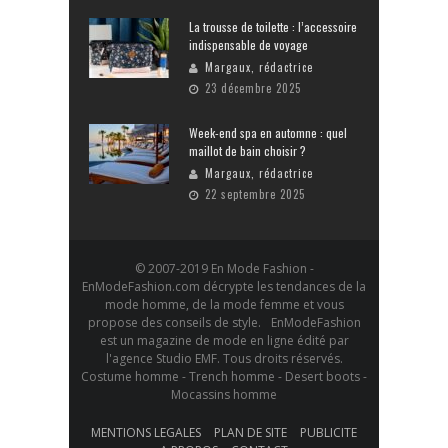
La trousse de toilette : l’accessoire
indispensable de voyage
Margaux, rédactrice
23 décembre 2025
Week-end spa en automne : quel
maillot de bain choisir ?
Margaux, rédactrice
22 septembre 2025
© 2007-2019 En Mode Fashion -
EnModeFashion.com décrypte les tendances de la
mode homme, de la mode femme et vous
propose des conseils de style. EnModeFashion
est un magazine de mode en ligne édité par
l'agence Studio EMF. Tous droits réservés.
Costume homme - Trench homme - Desert boots -
Mocassins homme
MENTIONS LEGALES
PLAN DE SITE
PUBLICITE