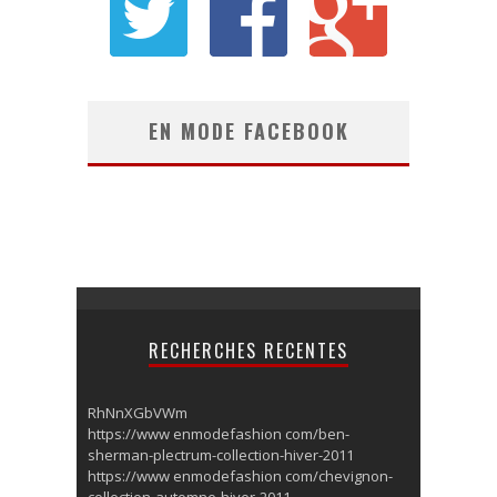
EN MODE FACEBOOK
RECHERCHES RECENTES
RhNnXGbVWm
https://www enmodefashion com/ben-
sherman-plectrum-collection-hiver-2011
https://www enmodefashion com/chevignon-
collection-automne-hiver-2011