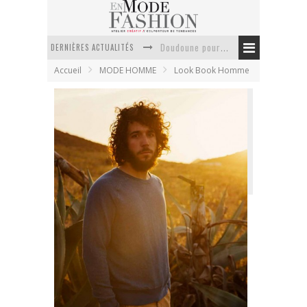
DERNIÈRES ACTUALITÉS
Doudoune pour femme : choisir la pièce idéale entre style, chaleur et durabilité
Accueil
MODE HOMME
Look Book Homme
La trousse de toilette : l’accessoire indispensable de voyage
Week-end spa en automne : quel maillot de bain choisir ?
Pourquoi le costume sur mesure à Paris est un incontournable de l’élégance contemporaine ?
Anti chute cheveux homme : quelles solutions pour renforcer sa chevelure ?
Le retour du cachemire version casual
Levi’s Made and Crafted – printemps été
2013
En Mode Fashion
18 décembre 2012
Look Book Homme
1 Commentaire