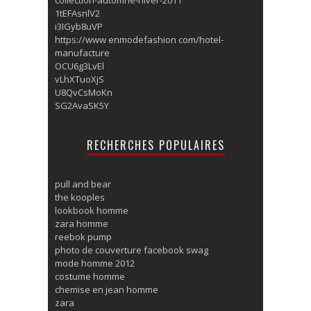
1tEFAsnlV2
i3IGyb8uVP
https://www enmodefashion com/hotel-
manufacture
OCU6g3LvEl
vLhXTuoXjS
U8QvCsMoKn
SG2AvaSK5Y
RECHERCHES POPULAIRES
pull and bear
the kooples
lookbook homme
zara homme
reebok pump
photo de couverture facebook swag
mode homme 2012
costume homme
chemise en jean homme
zara