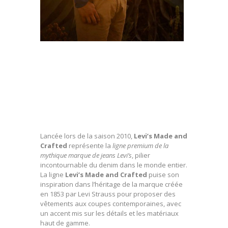
Lancée lors de la saison 2010,
Levi’s Made and
Crafted
représente la
ligne premium de la
mythique marque de jeans Levi’s
, pilier
incontournable du denim dans le monde entier.
La ligne
Levi’s Made and Crafted
puise son
inspiration dans l’héritage de la marque créée
en 1853 par Levi Strauss pour proposer des
vêtements aux coupes contemporaines, avec
un accent mis sur les détails et les matériaux
haut de gamme.