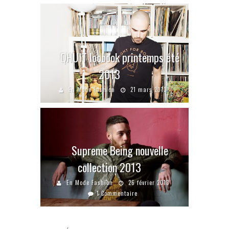
QHUIT loobook printemps été
2013
En Mode Fashion
21 mars 2013
Supreme Being nouvelle
collection 2013
En Mode Fashion
26 février 2013
1 Commentaire