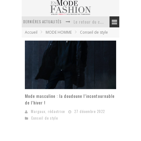
Le retour du cachemire version casual
DERNIÈRES ACTUALITÉS
Doudoune pour femme : choisir la pièce idéale entre style, chaleur et durabilité
Accueil
MODE HOMME
Conseil de style
La trousse de toilette : l’accessoire indispensable de voyage
Week-end spa en automne : quel maillot de bain choisir ?
Pourquoi le costume sur mesure à Paris est un incontournable de l’élégance contemporaine ?
Anti chute cheveux homme : quelles solutions pour renforcer sa chevelure ?
Mode masculine : la doudoune l’incontournable
de l’hiver !
Margaux, rédactrice
27 décembre 2022
Conseil de style