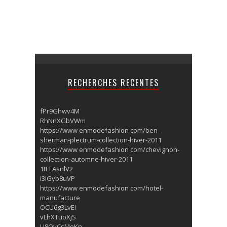
RECHERCHES RECENTES
fPr9Ghwv4M
RhNnXGbVWm
https://www enmodefashion com/ben-
sherman-plectrum-collection-hiver-2011
https://www enmodefashion com/chevignon-
collection-automne-hiver-2011
1tEFAsnlV2
i3IGyb8uVP
https://www enmodefashion com/hotel-
manufacture
OCU6g3LvEl
vLhXTuoXjS
U8QvCsMoKn