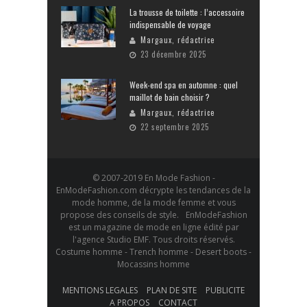
La trousse de toilette : l’accessoire
indispensable de voyage
Margaux, rédactrice
23 décembre 2025
Week-end spa en automne : quel
maillot de bain choisir ?
Margaux, rédactrice
22 septembre 2025
© 2007-2019 En Mode Fashion -
EnModeFashion.com décrypte les tendances de la
mode homme, de la mode femme et vous
propose des conseils de style. EnModeFashion
est un magazine de mode en ligne édité par
l'agence Studio EMF. Tous droits réservés.
Costume homme - Trench homme - Desert boots -
Mocassins homme
MENTIONS LEGALES
PLAN DE SITE
PUBLICITE
A PROPOS
CONTACT