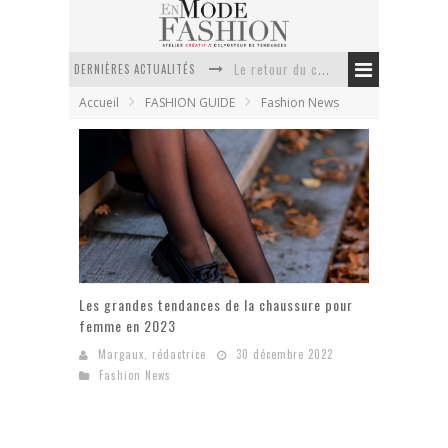
Le retour du cachemire version casual
DERNIÈRES ACTUALITÉS
Doudoune pour femme : choisir la pièce idéale entre style, chaleur et durabilité
Accueil
FASHION GUIDE
Fashion News
La trousse de toilette : l’accessoire indispensable de voyage
Week-end spa en automne : quel maillot de bain choisir ?
Pourquoi le costume sur mesure à Paris est un incontournable de l’élégance contemporaine ?
Anti chute cheveux homme : quelles solutions pour renforcer sa chevelure ?
Les grandes tendances de la chaussure pour
femme en 2023
Margaux, rédactrice
30 décembre 2022
Fashion News