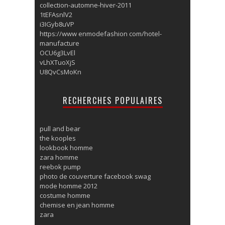
collection-automne-hiver-2011
1tEFAsnlV2
i3IGyb8uVP
https://www enmodefashion com/hotel-
manufacture
OCU6g3LvEl
vLhXTuoXjS
U8QvCsMoKn
RECHERCHES POPULAIRES
pull and bear
the kooples
lookbook homme
zara homme
reebok pump
photo de couverture facebook swag
mode homme 2012
costume homme
chemise en jean homme
zara