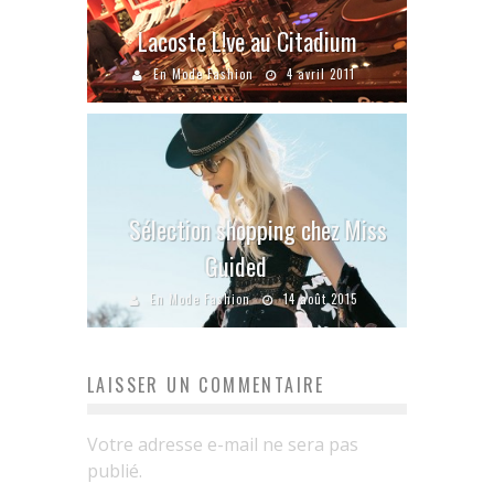
Lacoste L!ve au Citadium
En Mode Fashion
4 avril 2011
Sélection shopping chez Miss
Guided
En Mode Fashion
14 août 2015
LAISSER UN COMMENTAIRE
Votre adresse e-mail ne sera pas
publié.