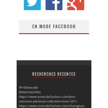
EN MODE FACEBOOK
RECHERCHES RECENTES
fPr9Ghwv4M
RhNnXGbVWm
https://www enmodefashion com/ben-
sherman-plectrum-collection-hiver-2011
https://www enmodefashion com/chevignon-