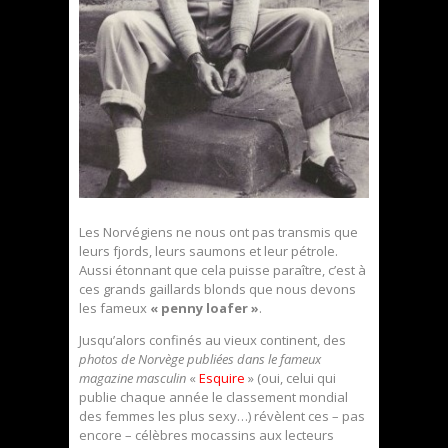
Les Norvégiens ne nous ont pas transmis que
leurs fjords, leurs saumons et leur pétrole.
Aussi étonnant que cela puisse paraître, c’est à
ces grands gaillards blonds que nous devons
les fameux
« penny loafer »
.
Jusqu’alors confinés au vieux continent, des
photos de Norvège publiées dans le fameux
magazine masculin
«
Esquire
» (oui, celui qui
publie chaque année le classement mondial
des femmes les plus sexy…) révèlent ces – pas
encore – célèbres mocassins aux lecteurs