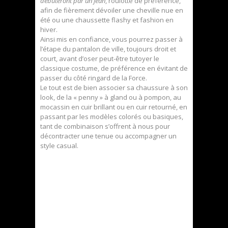
débuteront par un jean
, roulotté de préférence,
afin de fièrement dévoiler une cheville nue en
été ou une chaussette flashy et fashion en
hiver.
Ainsi mis en confiance, vous pourrez passer à
l’étape du pantalon de ville, toujours droit et
court, avant d’oser peut-être tutoyer le
classique costume, de préférence en évitant de
passer du côté ringard de la Force.
Le tout est de bien associer sa chaussure à son
look, de la « penny » à gland ou à pompon, au
mocassin en cuir brillant ou en cuir retourné, en
passant par les modèles colorés ou basiques,
tant de combinaison s’offrent à nous pour
décontracter une tenue ou accompagner un
style casual.