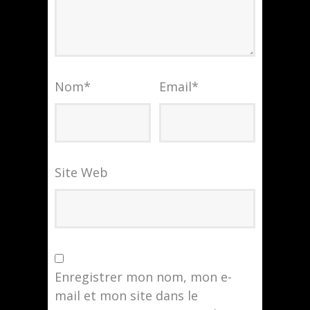
Nom
*
Email
*
Site Web
Enregistrer mon nom, mon e-
mail et mon site dans le