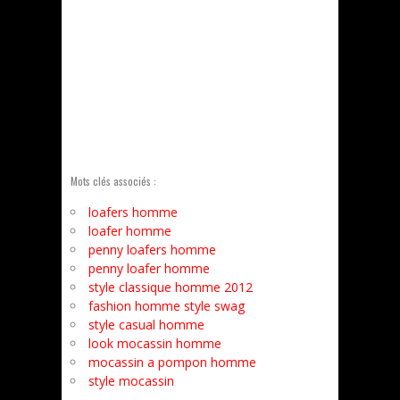
Mots clés associés :
loafers homme
loafer homme
penny loafers homme
penny loafer homme
style classique homme 2012
fashion homme style swag
style casual homme
look mocassin homme
mocassin a pompon homme
style mocassin