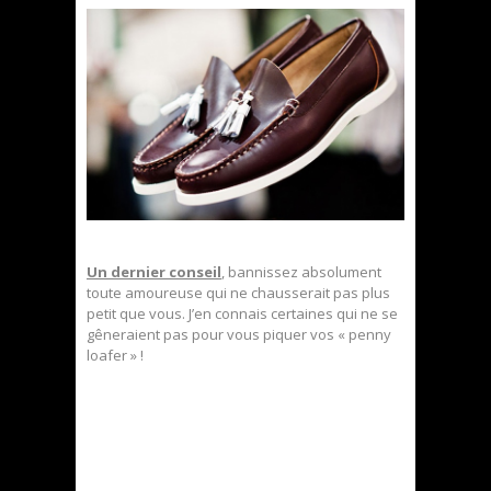
Un dernier conseil
, bannissez absolument
toute amoureuse qui ne chausserait pas plus
petit que vous. J’en connais certaines qui ne se
gêneraient pas pour vous piquer vos « penny
loafer » !