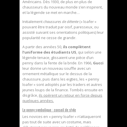
Américains. Dès 1930, de plus en plus de
chausseurs du nouveau monde s’en inspirent,
et la légende se met en marche…
Initialement
chaussures de détente
(« loafer »
pouvant être traduit par oisif, paresseux, ou
assisté suivant ses orientations politiques) leur
popularité ne cesse de grandir.
A partir des années 50,
ils complètent
l’uniforme des étudiants US
, qui selon une
légende tenace, glissaient une pièce d’un
penny dans la fente de la bride. En 1966,
Gucci
leur donne un nouveau souffle avec un
ornement métallique sur le dessus de la
chaussure, puis dans les eigties, les « penny
loafer » sont adoptés par les traders et autres
jeunes loups de la finance. Tombés ensuite en
disgrâce,
ils opèrent un retour en force depuis
quelques années.
Le penny symbolique : conseil de style
Les novices en « penny loafer » n’attaqueront
pas tout de suite avec un costume, mais