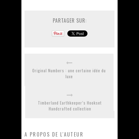
PARTAGER SUR:
Original Numbers : une certaine idée du
luxe
Timberland Earthkeeper’s Hookset
Handcrafted collection
A PROPOS DE L'AUTEUR