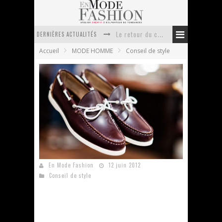
Le retour du cachemire version casual
DERNIÈRES ACTUALITÉS
Doudoune pour femme : choisir la pièce idéale entre style, chaleur et durabilité
Accueil
MODE HOMME
Conseil de style
La trousse de toilette : l’accessoire indispensable de voyage
Week-end spa en automne : quel maillot de bain choisir ?
Pourquoi le costume sur mesure à Paris est un incontournable de l’élégance contemporaine ?
Anti chute cheveux homme : quelles solutions pour renforcer sa chevelure ?
Penny Loafer homme : le grand retour !
En Mode Fashion
12 juin 2012
Conseil de style