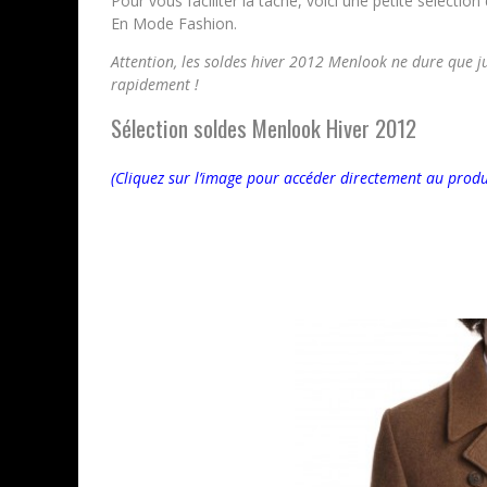
Pour vous faciliter la tâche, voici une petite sélection
En Mode Fashion.
Attention, les soldes hiver 2012 Menlook ne dure que 
rapidement !
Sélection soldes Menlook Hiver 2012
(Cliquez sur l’image pour accéder directement au produ