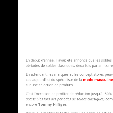
En début d’année, il avait été annoncé que les soldes 
périodes de soldes classiques, deux fois par an, corr
En attendant, les marques et les concept stores peuven
cas aujourd’hui du spécialiste de la
mode masculine
sur une sélection de produits.
C’est l’occasion de profiter de réduction jusqu’à -50
accessibles lors des périodes de soldes classiques)
co
encore
Tommy
Hilfiger
.