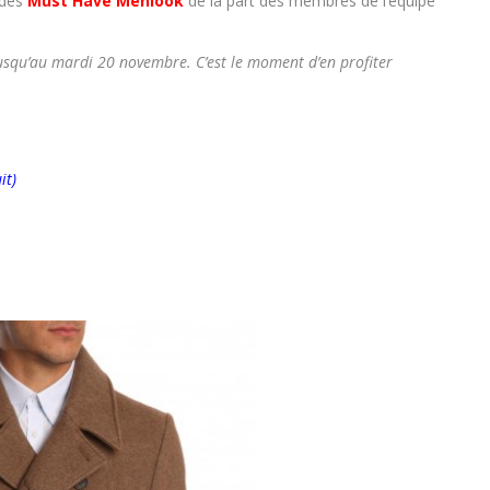
 des
Must Have Menlook
de la part des membres de l’équipe
jusqu’au mardi 20 novembre. C’est le moment d’en profiter
it)