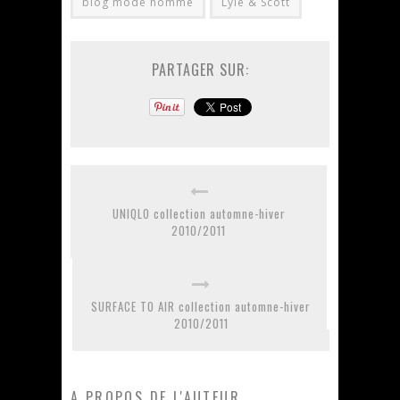
blog mode homme
Lyle & Scott
PARTAGER SUR:
UNIQLO collection automne-hiver
2010/2011
SURFACE TO AIR collection automne-hiver
2010/2011
A PROPOS DE L'AUTEUR