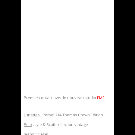
Premier contact avec le nouveau studio
EMF
.
Lunettes
: Persol 714 Thomas Crown Edition
Polo
: Lyle & Scott collection vintage
Jeans
: Diesel