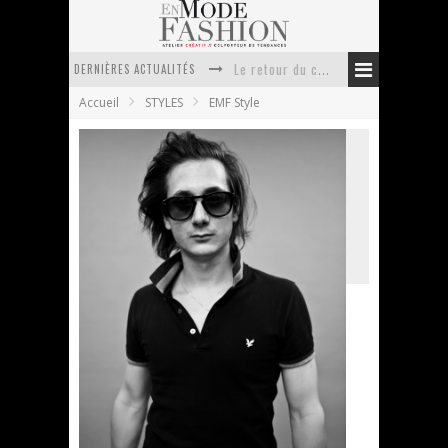
DERNIÈRES ACTUALITÉS
Le retour du cachemire version casual
Accueil
STYLES
EMF Style
Doudoune pour femme : choisir la pièce idéale entre style, chaleur et durabilité
La trousse de toilette : l’accessoire indispensable de voyage
Week-end spa en automne : quel maillot de bain choisir ?
Pourquoi le costume sur mesure à Paris est un incontournable de l’élégance contemporaine ?
Anti chute cheveux homme : quelles solutions pour renforcer sa chevelure ?
Street Style #14 : Coming soon
En Mode Fashion
26 août 2010
EMF Style