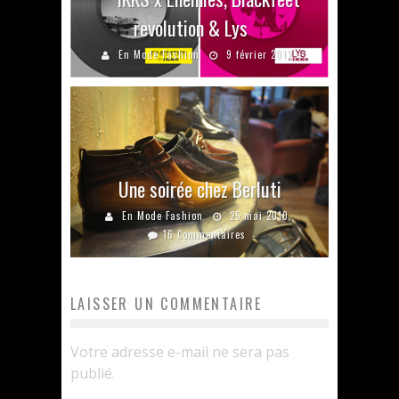
revolution & Lys
En Mode Fashion
9 février 2012
Une soirée chez Berluti
En Mode Fashion
25 mai 2010
16 Commentaires
LAISSER UN COMMENTAIRE
Votre adresse e-mail ne sera pas
publié.