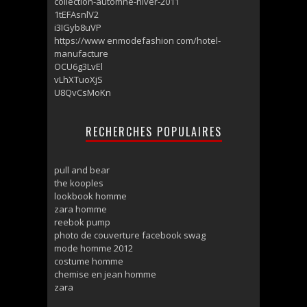
collection-automne-hiver-2011
1tEFAsnlV2
i3IGyb8uVP
https://www enmodefashion com/hotel-
manufacture
OCU6g3LvEl
vLhXTuoXjS
U8QvCsMoKn
RECHERCHES POPULAIRES
pull and bear
the kooples
lookbook homme
zara homme
reebok pump
photo de couverture facebook swag
mode homme 2012
costume homme
chemise en jean homme
zara