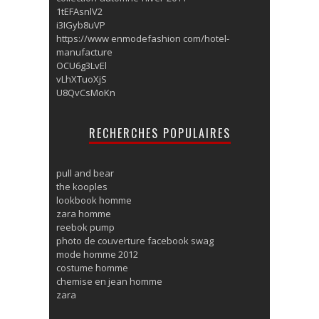
1tEFAsnlV2
i3IGyb8uVP
https://www enmodefashion com/hotel-
manufacture
OCU6g3LvEl
vLhXTuoXjS
U8QvCsMoKn
RECHERCHES POPULAIRES
pull and bear
the kooples
lookbook homme
zara homme
reebok pump
photo de couverture facebook swag
mode homme 2012
costume homme
chemise en jean homme
zara