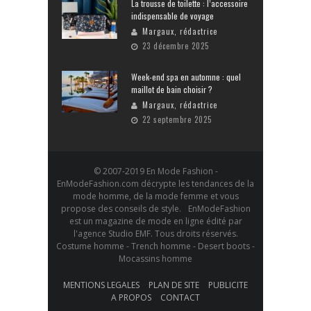
La trousse de toilette : l’accessoire
indispensable de voyage
Margaux, rédactrice
23 décembre 2025
Week-end spa en automne : quel
maillot de bain choisir ?
Margaux, rédactrice
22 septembre 2025
© 2007-2019 En Mode Fashion -
EnModeFashion.com décrypte les tendances de la
mode homme, de la mode femme et vous
propose des conseils de style. EnModeFashion
est un magazine de mode en ligne édité par
l'agence Studio EMF. Tous droits réservés.
Costume homme - Trench homme - Desert boots -
Mocassins homme
MENTIONS LEGALES
PLAN DE SITE
PUBLICITE
A PROPOS
CONTACT