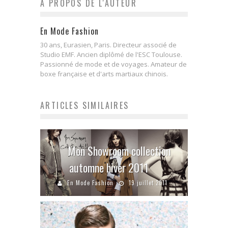
A PROPOS DE L'AUTEUR
En Mode Fashion
30 ans, Eurasien, Paris. Directeur associé de
Studio EMF. Ancien diplômé de l'ESC Toulouse.
Passionné de mode et de voyages. Amateur de
boxe française et d'arts martiaux chinois.
ARTICLES SIMILAIRES
Mon Showroom collection
automne hiver 2011
En Mode Fashion
19 juillet 2011