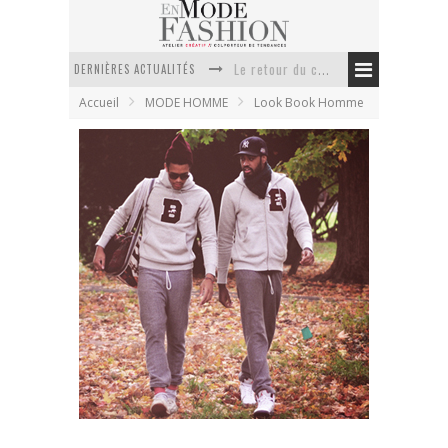
Le retour du cachemire version casual
DERNIÈRES ACTUALITÉS
Accueil
MODE HOMME
Look Book Homme
Doudoune pour femme : choisir la pièce idéale entre style, chaleur et durabilité
La trousse de toilette : l’accessoire indispensable de voyage
Week-end spa en automne : quel maillot de bain choisir ?
Pourquoi le costume sur mesure à Paris est un incontournable de l’élégance contemporaine ?
Anti chute cheveux homme : quelles solutions pour renforcer sa chevelure ?
The Brooklyn Circus – College Basics
collection
En Mode Fashion
5 septembre 2011
Look Book Homme
1 Commentaire