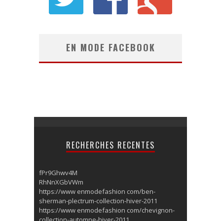
EN MODE FACEBOOK
RECHERCHES RECENTES
fPr9Ghwv4M
RhNnXGbVWm
https://www enmodefashion com/ben-
sherman-plectrum-collection-hiver-2011
https://www enmodefashion com/chevignon-
collection-automne-hiver-2011