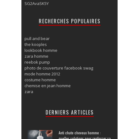
SG2AvaSK5Y
RECHERCHES POPULAIRES
pull and bear
the kooples
lookbook homme
zara homme
reebok pump
photo de couverture facebook swag
mode homme 2012
costume homme
chemise en jean homme
zara
DERNIERS ARTICLES
Anti chute cheveux homme :
quelles solutions pour renforcer sa