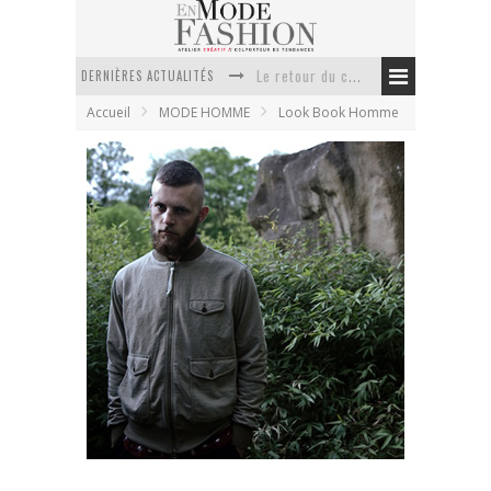
Le retour du cachemire version casual
DERNIÈRES ACTUALITÉS
Doudoune pour femme : choisir la pièce idéale entre style, chaleur et durabilité
Accueil
MODE HOMME
Look Book Homme
La trousse de toilette : l’accessoire indispensable de voyage
Week-end spa en automne : quel maillot de bain choisir ?
Pourquoi le costume sur mesure à Paris est un incontournable de l’élégance contemporaine ?
Anti chute cheveux homme : quelles solutions pour renforcer sa chevelure ?
Universal Work lookbook hiver 2011
En Mode Fashion
8 septembre 2011
Look Book Homme