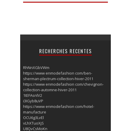
RECHERCHES RECENTES
RhNnXGbVWm
https://www enmodefashion com/ben-
sherman-plectrum-collection-hiver-2011
https://www enmodefashion com/chevignon-
collection-automne-hiver-2011
1tEFAsnlV2
i3IGyb8uVP
https://www enmodefashion com/hotel-
manufacture
OCU6g3LvEl
vLhXTuoXjS
U8QvCsMoKn