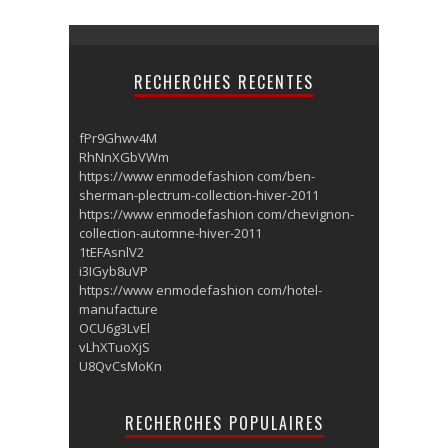
RECHERCHES RECENTES
fPr9Ghwv4M
RhNnXGbVWm
https://www enmodefashion com/ben-
sherman-plectrum-collection-hiver-2011
https://www enmodefashion com/chevignon-
collection-automne-hiver-2011
1tEFAsnlV2
i3IGyb8uVP
https://www enmodefashion com/hotel-
manufacture
OCU6g3LvEl
vLhXTuoXjS
U8QvCsMoKn
RECHERCHES POPULAIRES