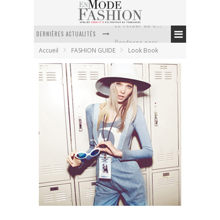
DERNIÈRES ACTUALITÉS
Doudoune pour femme : choisir la pièce idéale entre style, chaleur et durabilité
Accueil
FASHION GUIDE
Look Book
La trousse de toilette : l’accessoire indispensable de voyage
Week-end spa en automne : quel maillot de bain choisir ?
Pourquoi le costume sur mesure à Paris est un incontournable de l’élégance contemporaine ?
Anti chute cheveux homme : quelles solutions pour renforcer sa chevelure ?
Le retour du cachemire version casual
Wildfox Couture automne hiver 2011
Margaux, rédactrice
8 septembre 2011
Look Book