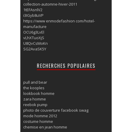
collection-automne-hiver-2011
1tEFAsnlV2
i3IGyb8uVP
https://www enmodefashion com/hotel-
manufacture
OCU6g3LvEl
vLhXTuoXjS
U8QvCsMoKn
SG2AvaSK5Y
RECHERCHES POPULAIRES
pull and bear
the kooples
lookbook homme
zara homme
reebok pump
photo de couverture facebook swag
mode homme 2012
costume homme
chemise en jean homme