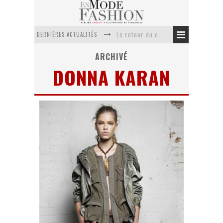
DERNIÈRES ACTUALITÉS
Le retour du cachemire version casual
Doudoune pour femme : choisir la pièce idéale entre style, chaleur et durabilité
ARCHIVÉ
DONNA KARAN
La trousse de toilette : l’accessoire indispensable de voyage
Week-end spa en automne : quel maillot de bain choisir ?
Pourquoi le costume sur mesure à Paris est un incontournable de l’élégance contemporaine ?
Anti chute cheveux homme : quelles solutions pour renforcer sa chevelure ?