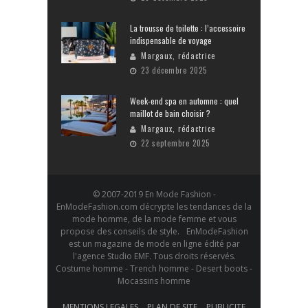
La trousse de toilette : l’accessoire
indispensable de voyage
Margaux, rédactrice
23 décembre 2025
Week-end spa en automne : quel
maillot de bain choisir ?
Margaux, rédactrice
22 septembre 2025
© 2007-2019 En Mode Fashion -
EnModeFashion.com décrypte les tendances de la
mode homme, de la mode femme et vous
propose des conseils de style. EnModeFashion
est un magazine de mode en ligne édité par
l'agence Studio EMF. Tous droits réservés.
Costume homme - Trench homme - Desert boots -
Mocassins homme
MENTIONS LEGALES
PLAN DE SITE
PUBLICITE