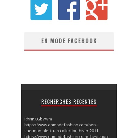
EN MODE FACEBOOK
RECHERCHES RECENTES
RhNnXGbVWm
https://www enmodefashion com/ben-
sherman-plectrum-collection-hiver-2011
https://www enmodefashion com/chevignon-