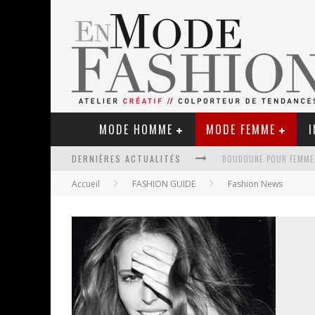
MODE HOMME
MODE FEMME
I
DERNIÈRES ACTUALITÉS
Accueil
FASHION GUIDE
Fashion News
LE RETOUR DU CACHEMIR