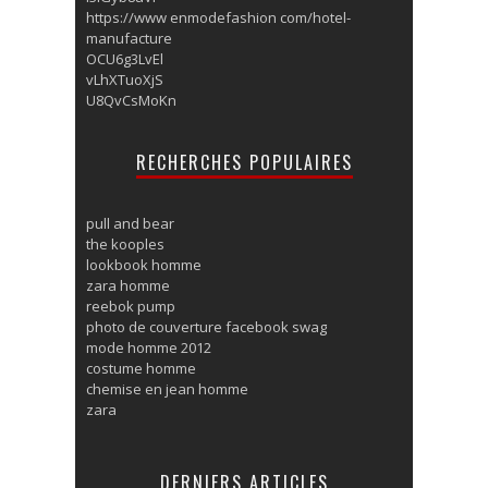
https://www enmodefashion com/hotel-
manufacture
OCU6g3LvEl
vLhXTuoXjS
U8QvCsMoKn
RECHERCHES POPULAIRES
pull and bear
the kooples
lookbook homme
zara homme
reebok pump
photo de couverture facebook swag
mode homme 2012
costume homme
chemise en jean homme
zara
DERNIERS ARTICLES