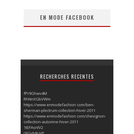
EN MODE FACEBOOK
RECHERCHES RECENTES
fPr9Ghwv4M
RhNnXGbVWm
https://www enmodefashion com/ben-
sherman-plectrum-collection-hiver-2011
https://www enmodefashion com/chevignon-
collection-automne-hiver-2011
1tEFAsnlV2
i3IGyb8uVP