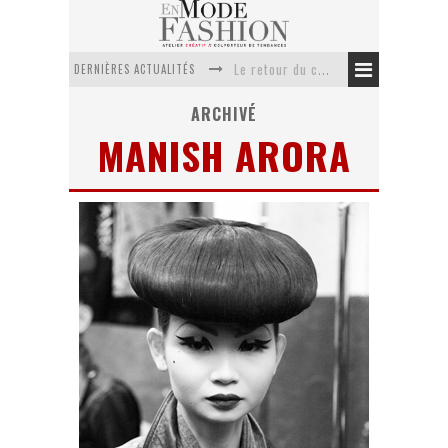
DERNIÈRES ACTUALITÉS
Le retour du cachemire version casual
Doudoune pour femme : choisir la pièce idéale entre style, chaleur et durabilité
ARCHIVÉ
MANISH ARORA
La trousse de toilette : l’accessoire indispensable de voyage
Week-end spa en automne : quel maillot de bain choisir ?
Pourquoi le costume sur mesure à Paris est un incontournable de l’élégance contemporaine ?
Anti chute cheveux homme : quelles solutions pour renforcer sa chevelure ?