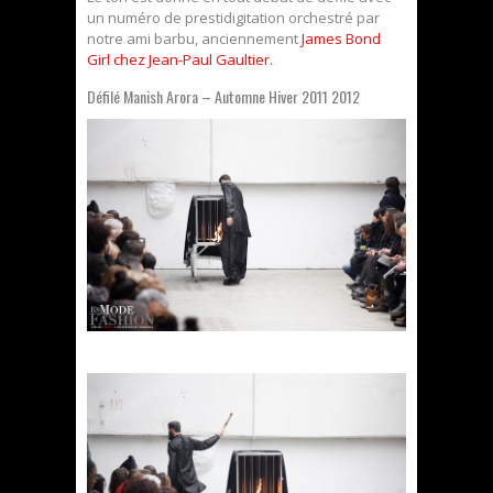
un numéro de prestidigitation orchestré par
notre ami barbu, anciennement
James Bond
Girl chez Jean-Paul Gaultier.
Défilé Manish Arora – Automne Hiver 2011 2012