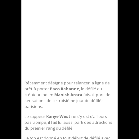
Récemment désigné pour relancer la ligne de
prêt-à-porter
Paco Rabanne
, le défilé du
créateur indien
Manish Arora
faisait parti des
sensations de ce troisième jour de défilés
parisiens.
Le rappeur
Kanye West
ne s’y est d’ailleurs
pas trompé, il fait lui aussi parti des attractions
du premier rang du défilé.
Le ton est donné en tout début de défilé avec