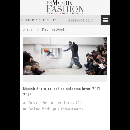
DERNIÈRES ACTUALITÉS
La trousse de toilette : l’accessoire indispensable de voyage
Accueil
Fashion Week
Week-end spa en automne : quel maillot de bain choisir ?
Pourquoi le costume sur mesure à Paris est un incontournable de l’élégance contemporaine ?
Anti chute cheveux homme : quelles solutions pour renforcer sa chevelure ?
Le retour du cachemire version casual
Doudoune pour femme : choisir la pièce idéale entre style, chaleur et durabilité
Manish Arora collection automne hiver 2011
2012
En Mode Fashion
4 mars 2011
Fashion Week
3 Commentaires