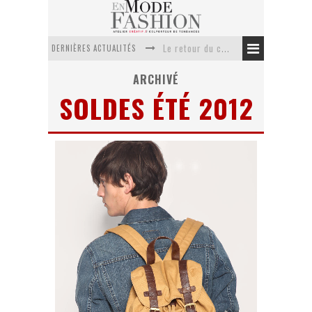
Le retour du cachemire version casual
DERNIÈRES ACTUALITÉS
Doudoune pour femme : choisir la pièce idéale entre style, chaleur et durabilité
ARCHIVÉ
La trousse de toilette : l’accessoire indispensable de voyage
SOLDES ÉTÉ 2012
Week-end spa en automne : quel maillot de bain choisir ?
Pourquoi le costume sur mesure à Paris est un incontournable de l’élégance contemporaine ?
Anti chute cheveux homme : quelles solutions pour renforcer sa chevelure ?