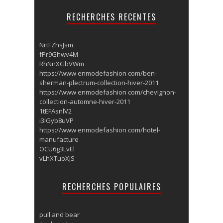
RECHERCHES RECENTES
NrtFZhsJsm
fPr9Ghwv4M
RhNnXGbVWm
https://www enmodefashion com/ben-
sherman-plectrum-collection-hiver-2011
https://www enmodefashion com/chevignon-
collection-automne-hiver-2011
1tEFAsnlV2
i3IGyb8uVP
https://www enmodefashion com/hotel-
manufacture
OCU6g3LvEl
vLhXTuoXjS
RECHERCHES POPULAIRES
pull and bear