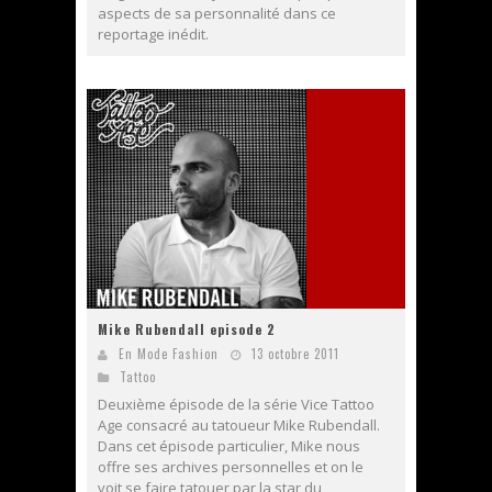
aspects de sa personnalité dans ce
reportage inédit.
Mike Rubendall episode 2
En Mode Fashion
13 octobre 2011
Tattoo
Deuxième épisode de la série Vice Tattoo
Age consacré au tatoueur Mike Rubendall.
Dans cet épisode particulier, Mike nous
offre ses archives personnelles et on le
voit se faire tatouer par la star du