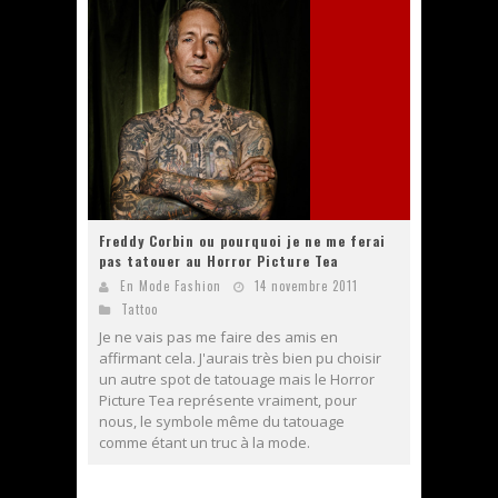
Freddy Corbin ou pourquoi je ne me ferai
pas tatouer au Horror Picture Tea
En Mode Fashion
14 novembre 2011
Tattoo
Je ne vais pas me faire des amis en
affirmant cela. J'aurais très bien pu choisir
un autre spot de tatouage mais le Horror
Picture Tea représente vraiment, pour
nous, le symbole même du tatouage
comme étant un truc à la mode.