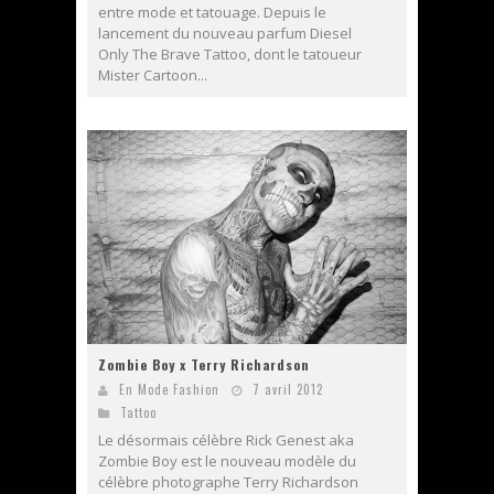
entre mode et tatouage. Depuis le
lancement du nouveau parfum Diesel
Only The Brave Tattoo, dont le tatoueur
Mister Cartoon...
Zombie Boy x Terry Richardson
En Mode Fashion
7 avril 2012
Tattoo
Le désormais célèbre Rick Genest aka
Zombie Boy est le nouveau modèle du
célèbre photographe Terry Richardson