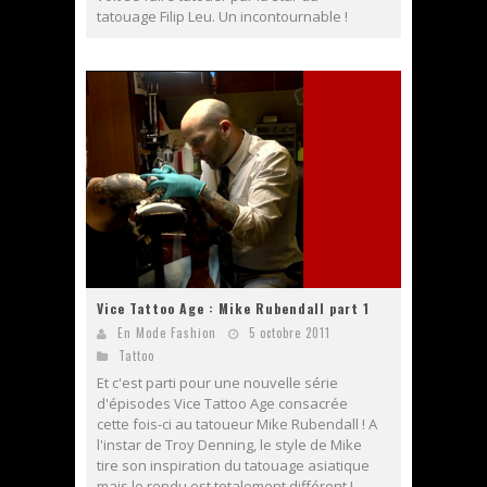
tatouage Filip Leu. Un incontournable !
Vice Tattoo Age : Mike Rubendall part 1
En Mode Fashion
5 octobre 2011
Tattoo
Et c'est parti pour une nouvelle série
d'épisodes Vice Tattoo Age consacrée
cette fois-ci au tatoueur Mike Rubendall ! A
l'instar de Troy Denning, le style de Mike
tire son inspiration du tatouage asiatique
mais le rendu est totalement différent !