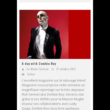
A day with Zombie Boy
En Mode Fashion
31 octobre 2011
Tattoo
L'excellent magazine sur le tatouage Inked
Magazine nous propose cette semaine un
magnifique reportage sur le très atypique
Rick Genest aka Zombie Boy. Devenu star
grâce à ses défilés pour la Maison Mugler
et pour ses collaborations avec Lady
Gaga, Zombie Boy nous livre quelques