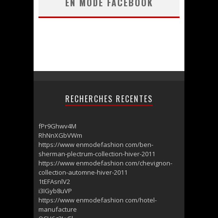
EN MODE FACEBOOK
RECHERCHES RECENTES
fPr9Ghwv4M
RhNnXGbVWm
https://www enmodefashion com/ben-
sherman-plectrum-collection-hiver-2011
https://www enmodefashion com/chevignon-
collection-automne-hiver-2011
1tEFAsnlV2
i3IGyb8uVP
https://www enmodefashion com/hotel-
manufacture