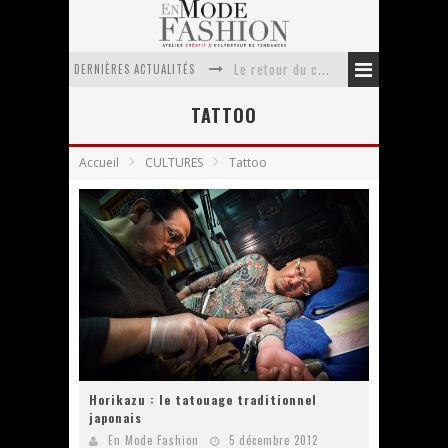
DERNIÈRES ACTUALITÉS
Le retour du cachemire version casual
Doudoune pour femme : choisir la pièce idéale entre style, chaleur et durabilité
TATTOO
La trousse de toilette : l’accessoire indispensable de voyage
Accueil
CULTURES
Tattoo
Week-end spa en automne : quel maillot de bain choisir ?
Pourquoi le costume sur mesure à Paris est un incontournable de l’élégance contemporaine ?
Anti chute cheveux homme : quelles solutions pour renforcer sa chevelure ?
Horikazu : le tatouage traditionnel
japonais
En Mode Fashion
5 décembre 2012