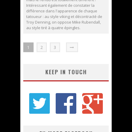
Intéressant également de constater la
différence dans l'apparence de chaque
tatoueur : au style viking et décontracté de
Troy Denning, on oppose Mike Rubendall,
au style tiré à quatre épingles.
1
2
3
KEEP IN TOUCH