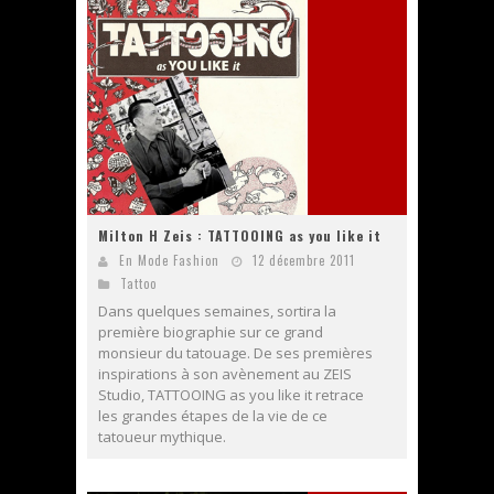
Milton H Zeis : TATTOOING as you like it
En Mode Fashion
12 décembre 2011
Tattoo
Dans quelques semaines, sortira la
première biographie sur ce grand
monsieur du tatouage. De ses premières
inspirations à son avènement au ZEIS
Studio, TATTOOING as you like it retrace
les grandes étapes de la vie de ce
tatoueur mythique.