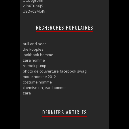
OCU6g3LvEl
vLhXTuoXjS
U8QvCsMoKn
RECHERCHES POPULAIRES
pull and bear
the kooples
lookbook homme
zara homme
reebok pump
photo de couverture facebook swag
mode homme 2012
costume homme
chemise en jean homme
zara
DERNIERS ARTICLES