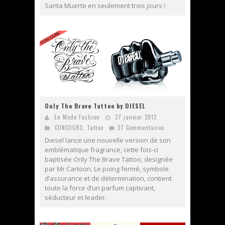
Santa Muerte en seulement trois jours !
Only The Brave Tattoo by DIESEL
En Mode Fashion
27 janvier 2012
CONCOURS
,
Tattoo
27 Commentaires
Diesel lance une nouvelle version de son
emblématique fragrance, cette fois-ci
baptisée Only The Brave Tattoo, designée
par Mr Cartoon. Le poing fermé, symbole
d’assurance et de détermination, contient
toute la force d’un parfum captivant,
séducteur et leader.