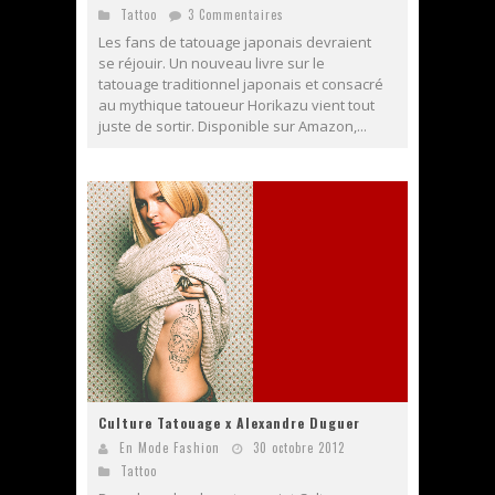
Tattoo
3 Commentaires
Les fans de tatouage japonais devraient
se réjouir. Un nouveau livre sur le
tatouage traditionnel japonais et consacré
au mythique tatoueur Horikazu vient tout
juste de sortir. Disponible sur Amazon,...
Culture Tatouage x Alexandre Duguer
En Mode Fashion
30 octobre 2012
Tattoo