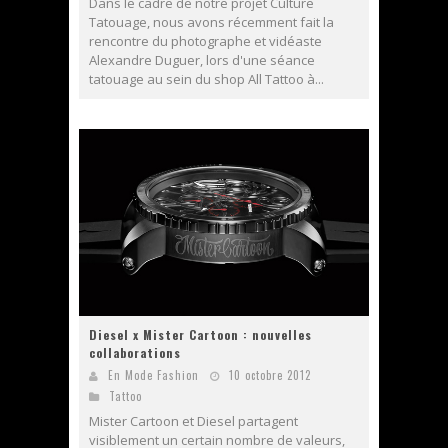
Dans le cadre de notre projet Culture
Tatouage, nous avons récemment fait la
rencontre du photographe et vidéaste
Alexandre Duguer, lors d'une séance
tatouage au sein du shop All Tattoo à...
Diesel x Mister Cartoon : nouvelles
collaborations
En Mode Fashion
10 octobre 2012
Tattoo
Mister Cartoon et Diesel partagent
visiblement un certain nombre de valeurs,