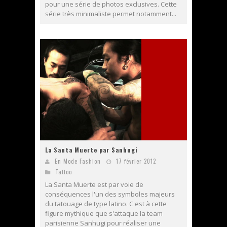
pour une série de photos exclusives. Cette
série très minimaliste permet notamment...
La Santa Muerte par Sanhugi
En Mode Fashion
17 février 2012
Tattoo
La Santa Muerte est par voie de
conséquences l'un des symboles majeurs
du tatouage de type latino. C'est à cette
figure mythique que s'attaque la team
parisienne Sanhugi pour réaliser une