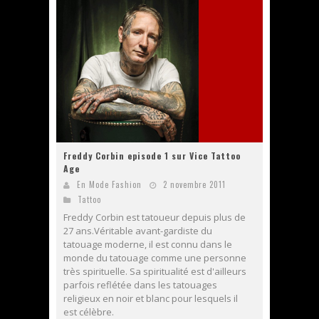
Freddy Corbin episode 1 sur Vice Tattoo
Age
En Mode Fashion
2 novembre 2011
Tattoo
Freddy Corbin est tatoueur depuis plus de
27 ans.Véritable avant-gardiste du
tatouage moderne, il est connu dans le
monde du tatouage comme une personne
très spirituelle. Sa spiritualité est d'ailleurs
parfois reflétée dans les tatouages
religieux en noir et blanc pour lesquels il
est célèbre.