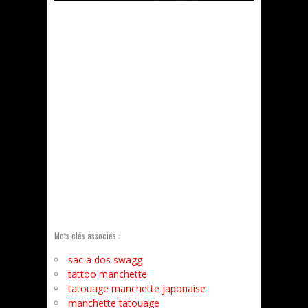
Mots clés associés :
sac a dos swagg
tattoo manchette
tatouage manchette japonaise
manchette tatouage