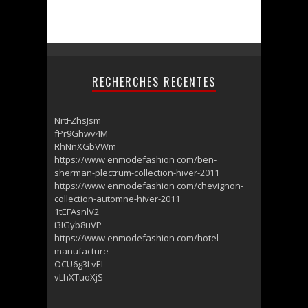
RECHERCHES RECENTES
NrtFZhsJsm
fPr9Ghwv4M
RhNnXGbVWm
https://www enmodefashion com/ben-
sherman-plectrum-collection-hiver-2011
https://www enmodefashion com/chevignon-
collection-automne-hiver-2011
1tEFAsnlV2
i3IGyb8uVP
https://www enmodefashion com/hotel-
manufacture
OCU6g3LvEl
vLhXTuoXjS