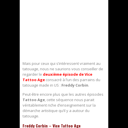
Mais pour ceux qui s’intéressent vraiment au
tatouage, nous ne saurions vous conseiller de
regarder le
deuxième épisode de Vice
Tattoo Age
consacré à l’un des parrains du
tatouage made in US :
Freddy Corbin
.
Peut-être encore plus que les autres épisodes
Tattoo Age
, cette séquence nous parait
véritablement riche d’enseignement sur la
démarche artistique qu’il y a autour du
tatouage.
Freddy Corbin – Vice Tattoo Age