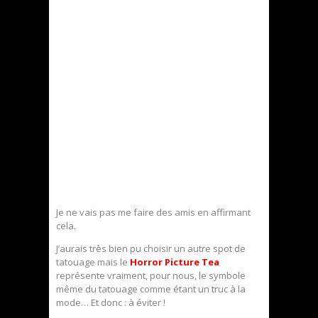
Je ne vais pas me faire des amis en affirmant
cela.
J’aurais très bien pu choisir un autre spot de
tatouage mais le
Horror Picture Tea
représente vraiment, pour nous, le symbole
même du tatouage comme étant un truc à la
mode… Et donc : à éviter !