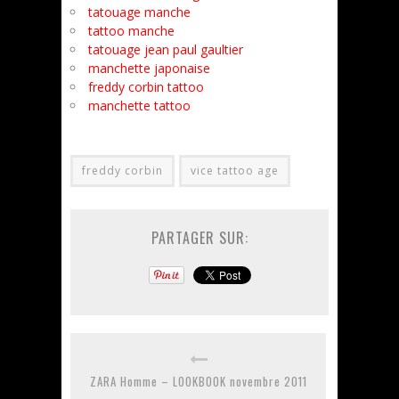
tatouage manche
tattoo manche
tatouage jean paul gaultier
manchette japonaise
freddy corbin tattoo
manchette tattoo
freddy corbin
vice tattoo age
PARTAGER SUR:
ZARA Homme – LOOKBOOK novembre 2011