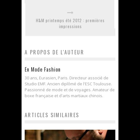
H&M printemps été 2012 : premières
impressions
A PROPOS DE L'AUTEUR
En Mode Fashion
30 ans, Eurasien, Paris. Directeur associé de
Studio EMF. Ancien diplômé de l'ESC Toulouse.
Passionné de mode et de voyages. Amateur de
boxe française et d'arts martiaux chinois.
ARTICLES SIMILAIRES