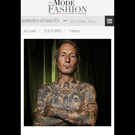
Le retour du cachemire version casual
DERNIÈRES ACTUALITÉS
Accueil
CULTURES
Tattoo
Doudoune pour femme : choisir la pièce idéale entre style, chaleur et durabilité
La trousse de toilette : l’accessoire indispensable de voyage
Week-end spa en automne : quel maillot de bain choisir ?
Pourquoi le costume sur mesure à Paris est un incontournable de l’élégance contemporaine ?
Anti chute cheveux homme : quelles solutions pour renforcer sa chevelure ?
Freddy Corbin ou pourquoi je ne me ferai pas
tatouer au Horror Picture Tea
En Mode Fashion
14 novembre 2011
Tattoo