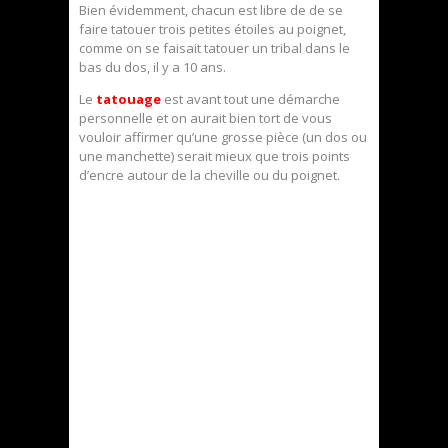
Bien évidemment, chacun est libre de de se
faire tatouer trois petites étoiles au poignet,
comme on se faisait tatouer un tribal dans le
bas du dos, il y a 10 ans.
Le
tatouage
est avant tout une démarche
personnelle et on aurait bien tort de vous
vouloir affirmer qu’une grosse pièce (un dos ou
une manchette) serait mieux que trois points
d’encre autour de la cheville ou du poignet.