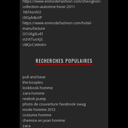
https://www enmodefashion com/chevignon-
collection-automne-hiver-2011
1tEFAsnlV2
i3IGyb8uVP
https://www enmodefashion com/hotel-
manufacture
OCU6g3LvEl
vLhXTuoXjS
U8QvCsMoKn
RECHERCHES POPULAIRES
pull and bear
the kooples
lookbook homme
zara homme
reebok pump
photo de couverture facebook swag
mode homme 2012
costume homme
chemise en jean homme
zara