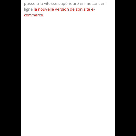
passe à la vitesse supérieure en mettant en
ligne
la nouvelle version de son site e-
commerce
.