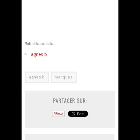
Mots clés associés :
agnes b
agnes b
Marques
PARTAGER SUR: