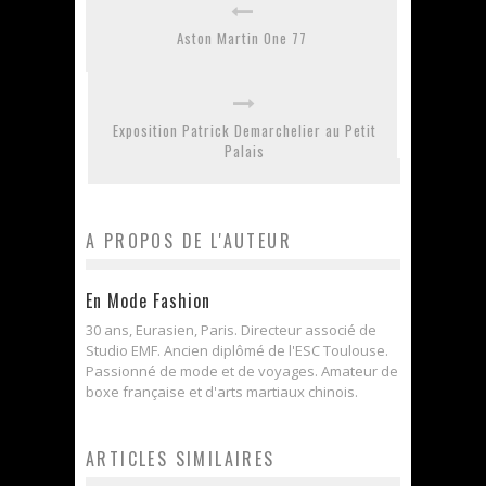
Aston Martin One 77
Exposition Patrick Demarchelier au Petit
Palais
A PROPOS DE L'AUTEUR
En Mode Fashion
30 ans, Eurasien, Paris. Directeur associé de
Studio EMF. Ancien diplômé de l'ESC Toulouse.
Passionné de mode et de voyages. Amateur de
boxe française et d'arts martiaux chinois.
ARTICLES SIMILAIRES