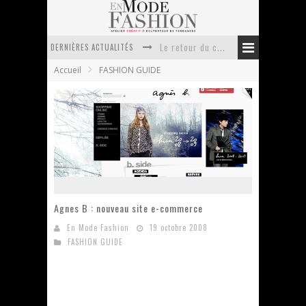
DERNIÈRES ACTUALITÉS
Le retour du cachemire version casual
Accueil
FASHION GUIDE
Doudoune pour femme : choisir la pièce idéale entre style, chaleur et durabilité
La trousse de toilette : l’accessoire indispensable de voyage
Week-end spa en automne : quel maillot de bain choisir ?
Pourquoi le costume sur mesure à Paris est un incontournable de l’élégance contemporaine ?
Anti chute cheveux homme : quelles solutions pour renforcer sa chevelure ?
Agnes B : nouveau site e-commerce
En Mode Fashion
19 octobre 2008
FASHION GUIDE