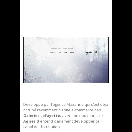
Développé par l’agence Mazarine qui s’est déjà
occupé récemment du site e-commerce des
Galeries Lafayette;
avec son nouveau site,
Agnes B
entend clairement développer ce
canal de distribution.