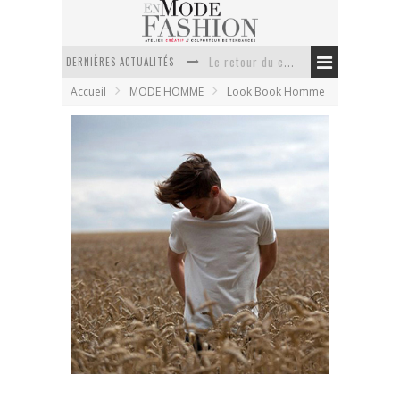
Le retour du cachemire version casual
DERNIÈRES ACTUALITÉS
Doudoune pour femme : choisir la pièce idéale entre style, chaleur et durabilité
Accueil
MODE HOMME
Look Book Homme
La trousse de toilette : l’accessoire indispensable de voyage
Week-end spa en automne : quel maillot de bain choisir ?
Pourquoi le costume sur mesure à Paris est un incontournable de l’élégance contemporaine ?
Anti chute cheveux homme : quelles solutions pour renforcer sa chevelure ?
Levis Vintage Clothing automne hiver 2011
En Mode Fashion
16 septembre 2011
Look Book Homme