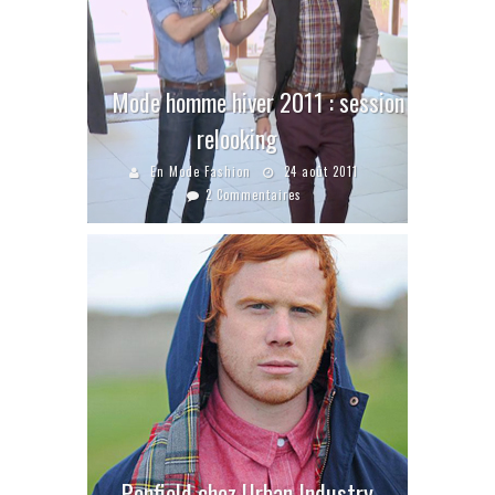
Mode homme hiver 2011 : session
relooking
En Mode Fashion
24 août 2011
2 Commentaires
Penfield chez Urban Industry