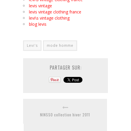
levis vintage
levis vintage clothing france
levi\s vintage clothing
blog levis
Levi's
mode homme
PARTAGER SUR:
NINSSO collection hiver 2011