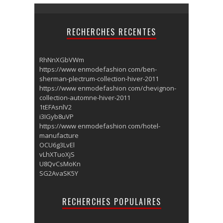
RECHERCHES RECENTES
RhNnXGbVWm
https://www enmodefashion com/ben-
sherman-plectrum-collection-hiver-2011
https://www enmodefashion com/chevignon-
collection-automne-hiver-2011
1tEFAsnlV2
i3IGyb8uVP
https://www enmodefashion com/hotel-
manufacture
OCU6g3LvEl
vLhXTuoXjS
U8QvCsMoKn
SG2AvaSK5Y
RECHERCHES POPULAIRES