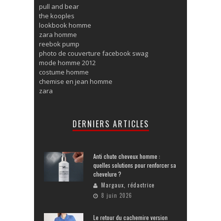
pull and bear
the kooples
lookbook homme
zara homme
reebok pump
photo de couverture facebook swag
mode homme 2012
costume homme
chemise en jean homme
zara
DERNIERS ARTICLES
Anti chute cheveux homme :
quelles solutions pour renforcer sa
chevelure ?
Margaux, rédactrice
8 juin 2026
Le retour du cachemire version