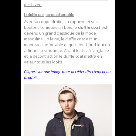
de l’hiver.
Le duffle coat, un incontournable
Avec sa coupe droite, sa capuche et ses
boutons coniques en bois, le
duffle coat
est
devenu un grand classique de la mode
masculine. En laine, le duffle coat est un
manteau confortable et qui tient chaud tout en
affinant la silhouette. Alliant le chic à l’anglaise
et la décontraction le duffle coat mettra en
valeur tous les looks.
Cliquez sur une image pour accéder directement au
produit