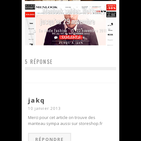
Menlook soldes flottants
jusqu’au 29 novembre
En Mode Fashion
23 novembre 2011
1 Commentaire
5 RÉPONSE
jakq
10 janvier 2013
Merci pour cet article on trouve des
manteau sympa aussi sur storeshop.fr
RÉPONDRE