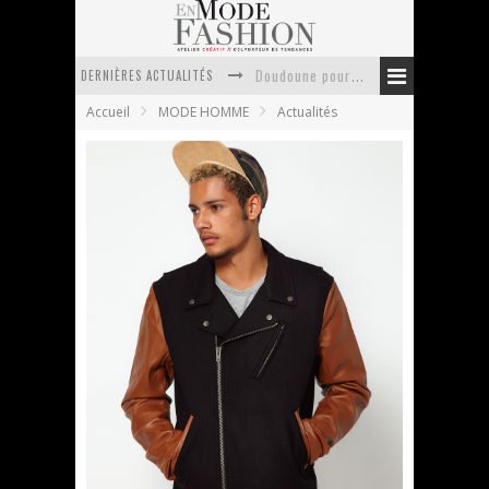
DERNIÈRES ACTUALITÉS
Doudoune pour femme : choisir la pièce idéale entre style, chaleur et durabilité
Accueil
MODE HOMME
Actualités
La trousse de toilette : l’accessoire indispensable de voyage
Week-end spa en automne : quel maillot de bain choisir ?
Pourquoi le costume sur mesure à Paris est un incontournable de l’élégance contemporaine ?
Anti chute cheveux homme : quelles solutions pour renforcer sa chevelure ?
Le retour du cachemire version casual
Soldes hiver 2013 : sélection de manteaux pour
homme
En Mode Fashion
8 janvier 2013
Actualités
,
Soldes
5 Commentaires