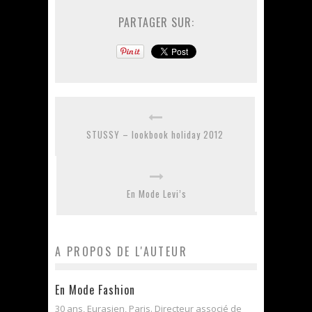
PARTAGER SUR:
STUSSY – lookbook holiday 2012
En Mode Levi’s
A PROPOS DE L'AUTEUR
En Mode Fashion
30 ans, Eurasien, Paris. Directeur associé de