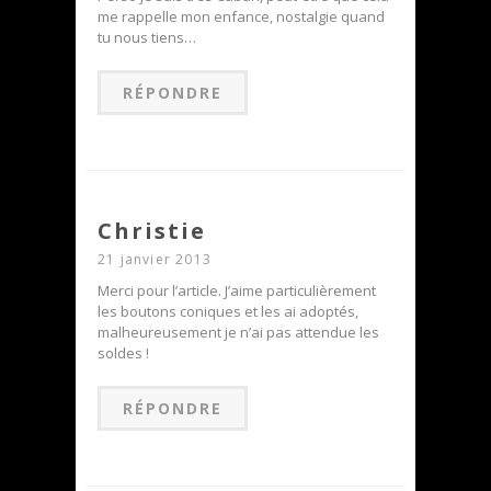
me rappelle mon enfance, nostalgie quand
tu nous tiens…
RÉPONDRE
Christie
21 janvier 2013
Merci pour l’article. J’aime particulièrement
les boutons coniques et les ai adoptés,
malheureusement je n’ai pas attendue les
soldes !
RÉPONDRE