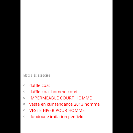
Mots clés associés :
duffle coat
duffle coat homme court
IMPERMEABLE COURT HOMME
veste en cuir tendance 2013 homme
VESTE HIVER POUR HOMME
doudoune imitation penfield