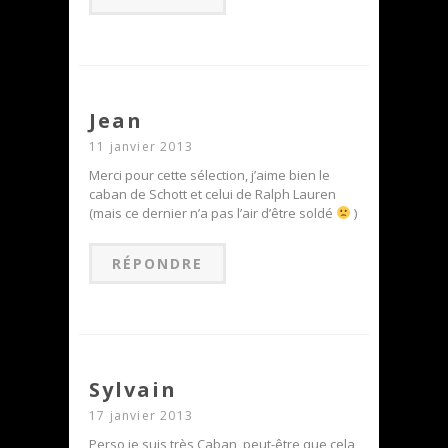
Jean
11 janvier 2013
Merci pour cette sélection, j’aime bien le
caban de Schott et celui de Ralph Lauren
(mais ce dernier n’a pas l’air d’être soldé
)
RÉPONDRE
Sylvain
17 janvier 2013
Perso je suis très Caban, peut-être que cela