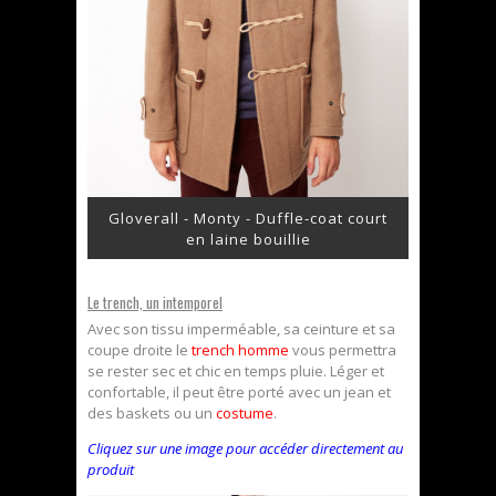
Gloverall - Monty - Duffle-coat court
en laine bouillie
Le trench, un intemporel
Avec son tissu imperméable, sa ceinture et sa
coupe droite le
trench homme
vous permettra
se rester sec et chic en temps pluie. Léger et
confortable, il peut être porté avec un jean et
des baskets ou un
costume
.
Cliquez sur une image pour accéder directement au
produit