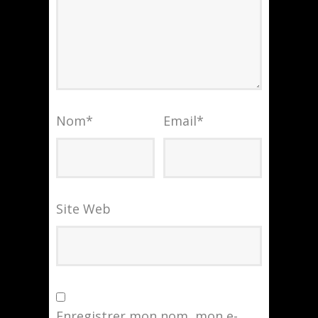
Nom
*
Email
*
Site Web
Enregistrer mon nom, mon e-