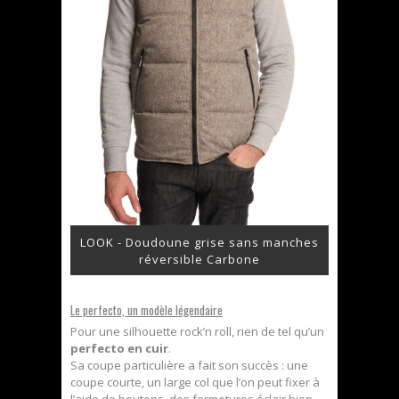
LOOK - Doudoune grise sans manches
réversible Carbone
Le perfecto, un modèle légendaire
Pour une silhouette rock’n roll, rien de tel qu’un
perfecto en cuir
.
Sa coupe particulière a fait son succès : une
coupe courte, un large col que l’on peut fixer à
l’aide de boutons, des fermetures éclair bien