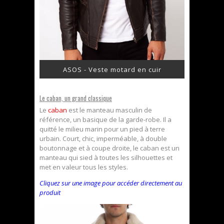
ASOS - Veste motard en cuir
Le caban, un grand classique
Le
caban
est le manteau masculin de
référence, un basique de la garde-robe. Il a
quitté le milieu marin pour un pied à terre
urbain. Court, chic, imperméable, à double
boutonnage et à coupe droite, le caban est un
manteau qui sied à toutes les silhouettes et
met en valeur tous les styles.
Cliquez sur une image pour accéder directement au
produit