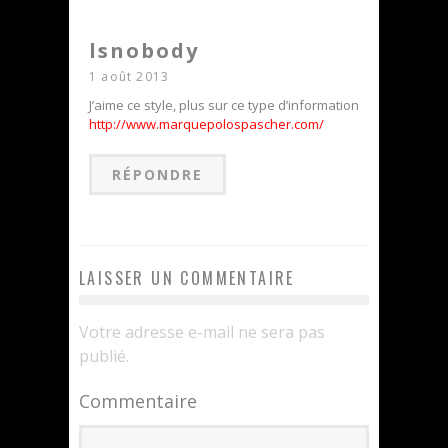
lsnobody
1 août 2013
J’aime ce style, plus sur ce type d’information
http://www.marquepolospascher.com/
RÉPONDRE
LAISSER UN COMMENTAIRE
Votre adresse e-mail ne sera pas
publié.
Commentaire