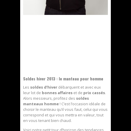
Soldes hiver 2013 : le manteau pour homme
Les
soldes d’hiver
débarquent et avec eux
leur lot de
bonnes affaires
et de
prix cassés
.
Alors messieurs, profitez des
soldes
manteaux homme
! C’est l’occasion idéale de
choisir le manteau qu’il vous faut, celui qui vous
correspond et qui vous mettra en valeur, tout
en vous tenant bien chaud.
Voici
notre petit tour d’horizon des tendances