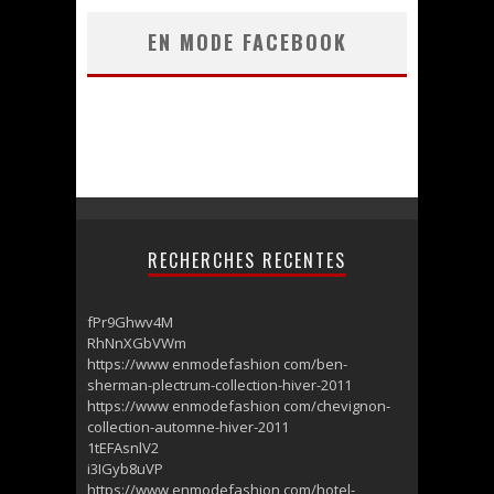
EN MODE FACEBOOK
RECHERCHES RECENTES
fPr9Ghwv4M
RhNnXGbVWm
https://www enmodefashion com/ben-
sherman-plectrum-collection-hiver-2011
https://www enmodefashion com/chevignon-
collection-automne-hiver-2011
1tEFAsnlV2
i3IGyb8uVP
https://www enmodefashion com/hotel-