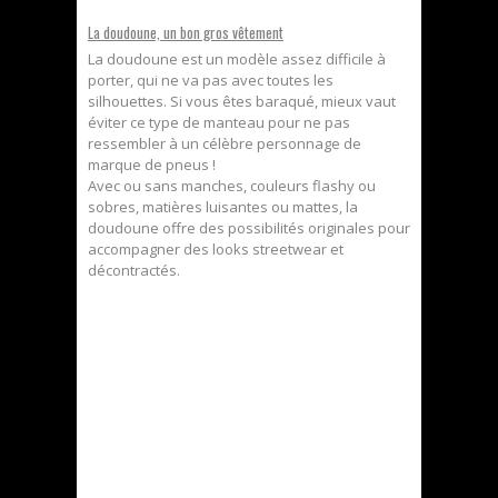
La doudoune, un bon gros vêtement
La doudoune est un modèle assez difficile à
porter, qui ne va pas avec toutes les
silhouettes. Si vous êtes baraqué, mieux vaut
éviter ce type de manteau pour ne pas
ressembler à un célèbre personnage de
marque de pneus !
Avec ou sans manches, couleurs flashy ou
sobres, matières luisantes ou mattes, la
doudoune offre des possibilités originales pour
accompagner des looks streetwear et
décontractés.