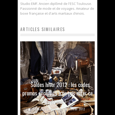
Studio EMF. Ancien diplômé de l'ESC Toulouse.
Passionné de mode et de voyages. Amateur de
boxe française et d'arts martiaux chinois.
ARTICLES SIMILAIRES
Soldes hiver 2012 : les codes
promos exclusifs à ne pas rater ce
week-end !
En Mode Fashion
13 janvier 2012