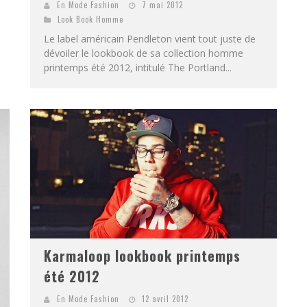
En Mode Fashion
7 mai 2012
Look Book Homme
Le label américain Pendleton vient tout juste de
dévoiler le lookbook de sa collection homme
printemps été 2012, intitulé The Portland...
Karmaloop lookbook printemps
été 2012
En Mode Fashion
12 avril 2012