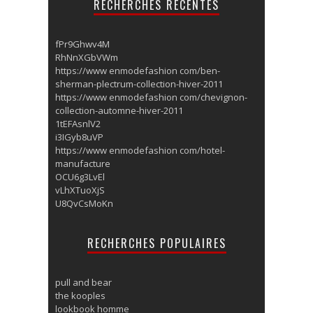
RECHERCHES RECENTES
fPr9Ghwv4M
RhNnXGbVWm
https://www enmodefashion com/ben-
sherman-plectrum-collection-hiver-2011
https://www enmodefashion com/chevignon-
collection-automne-hiver-2011
1tEFAsnlV2
i3IGyb8uVP
https://www enmodefashion com/hotel-
manufacture
OCU6g3LvEl
vLhXTuoXjS
U8QvCsMoKn
RECHERCHES POPULAIRES
pull and bear
the kooples
lookbook homme