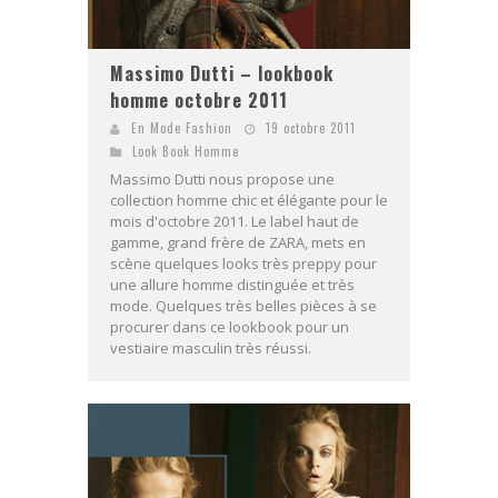
Massimo Dutti – lookbook
homme octobre 2011
En Mode Fashion
19 octobre 2011
Look Book Homme
Massimo Dutti nous propose une
collection homme chic et élégante pour le
mois d'octobre 2011. Le label haut de
gamme, grand frère de ZARA, mets en
scène quelques looks très preppy pour
une allure homme distinguée et très
mode. Quelques très belles pièces à se
procurer dans ce lookbook pour un
vestiaire masculin très réussi.