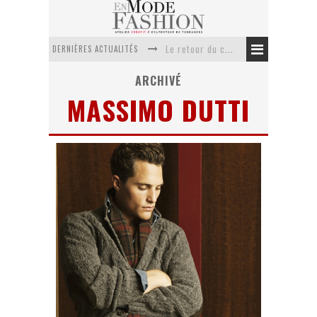
DERNIÈRES ACTUALITÉS
Le retour du cachemire version casual
Doudoune pour femme : choisir la pièce idéale entre style, chaleur et durabilité
ARCHIVÉ
MASSIMO DUTTI
La trousse de toilette : l’accessoire indispensable de voyage
Week-end spa en automne : quel maillot de bain choisir ?
Pourquoi le costume sur mesure à Paris est un incontournable de l’élégance contemporaine ?
Anti chute cheveux homme : quelles solutions pour renforcer sa chevelure ?