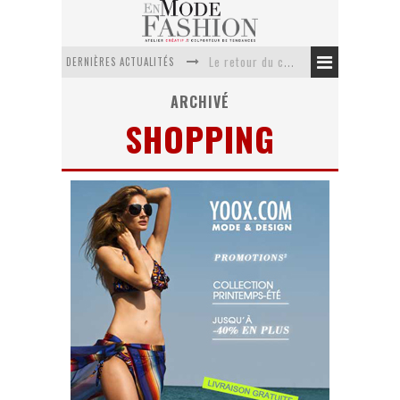
DERNIÈRES ACTUALITÉS
Le retour du cachemire version casual
Doudoune pour femme : choisir la pièce idéale entre style, chaleur et durabilité
ARCHIVÉ
SHOPPING
La trousse de toilette : l’accessoire indispensable de voyage
Week-end spa en automne : quel maillot de bain choisir ?
Pourquoi le costume sur mesure à Paris est un incontournable de l’élégance contemporaine ?
Anti chute cheveux homme : quelles solutions pour renforcer sa chevelure ?