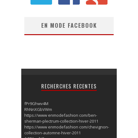
EN MODE FACEBOOK
RECHERCHES RECENTES
fPr9Ghwv4M
RhNnXGbVWm
https://www enmodefashion com/ben-
sherman-plectrum-collection-hiver-2011
https://www enmodefashion com/chevignon-
collection-automne-hiver-2011