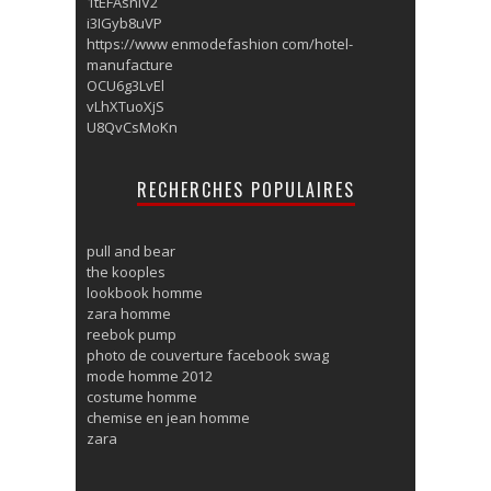
1tEFAsnlV2
i3IGyb8uVP
https://www enmodefashion com/hotel-
manufacture
OCU6g3LvEl
vLhXTuoXjS
U8QvCsMoKn
RECHERCHES POPULAIRES
pull and bear
the kooples
lookbook homme
zara homme
reebok pump
photo de couverture facebook swag
mode homme 2012
costume homme
chemise en jean homme
zara