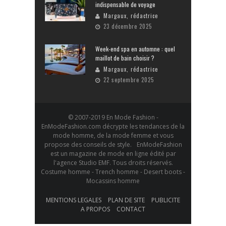
indispensable de voyage
Margaux, rédactrice
23 décembre 2025
Week-end spa en automne : quel
maillot de bain choisir ?
Margaux, rédactrice
22 septembre 2025
© 2007-2019 En Mode Fashion -
EnModeFashion.com décrypte les tendances de la
mode homme, de la mode femme et vous
propose des conseils de style. EnModeFashion
est un magazine de mode en ligne édité par
l'agence Studio EMF. Tous droits réservés.
Costume homme - Trench homme - Desert boots -
Mocassins homme
MENTIONS LEGALES
PLAN DE SITE
PUBLICITE
A PROPOS
CONTACT