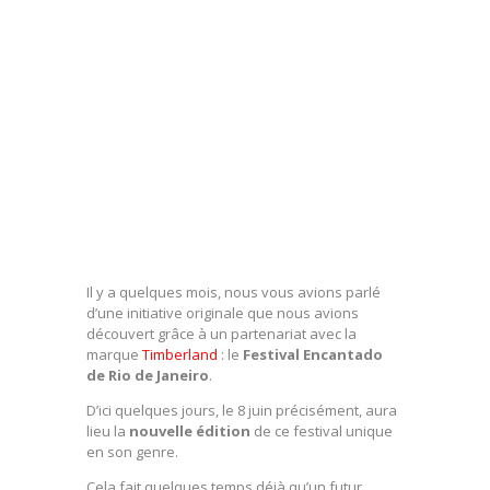
Il y a quelques mois, nous vous avions parlé
d’une initiative originale que nous avions
découvert grâce à un partenariat avec la
marque
Timberland
: le
Festival Encantado
de Rio de Janeiro
.
D’ici quelques jours, le 8 juin précisément, aura
lieu la
nouvelle édition
de ce festival unique
en son genre.
Cela fait quelques temps déjà qu’un futur