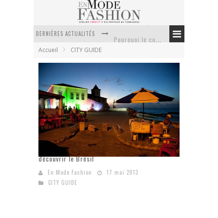
DERNIÈRES ACTUALITÉS
Pourquoi le costume sur mesure à Paris est un incontournable de l’élégance contemporaine ?
Accueil
CITY GUIDE
Anti chute cheveux homme : quelles solutions pour renforcer sa chevelure ?
Le retour du cachemire version casual
Doudoune pour femme : choisir la pièce idéale entre style, chaleur et durabilité
La trousse de toilette : l’accessoire indispensable de voyage
Week-end spa en automne : quel maillot de bain choisir ?
Le Festival Encantado : une bonne occasion de
découvrir le Brésil
En Mode Fashion
17 mai 2013
CITY GUIDE