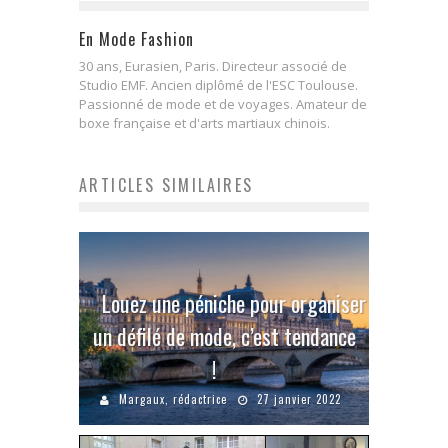
En Mode Fashion
30 ans, Eurasien, Paris. Directeur associé de
Studio EMF. Ancien diplômé de l'ESC Toulouse.
Passionné de mode et de voyages. Amateur de
boxe française et d'arts martiaux chinois.
ARTICLES SIMILAIRES
Louez une péniche pour organiser
un défilé de mode, c’est tendance
!
Margaux, rédactrice
27 janvier 2022