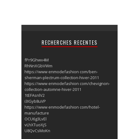
RECHERCHES RECENTES
fPr9Ghwv4M
RhNnXGbVWm
https://www enmodefashion com/ben-
sherman-plectrum-collection-hiver-2011
https://www enmodefashion com/chevignon-
collection-automne-hiver-2011
1tEFAsnlV2
i3IGyb8uVP
https://www enmodefashion com/hotel-
manufacture
OCU6g3LvEl
vLhXTuoXjS
U8QvCsMoKn