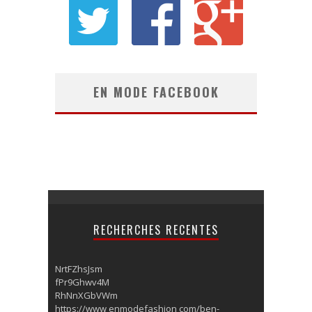
EN MODE FACEBOOK
RECHERCHES RECENTES
NrtFZhsJsm
fPr9Ghwv4M
RhNnXGbVWm
https://www enmodefashion com/ben-