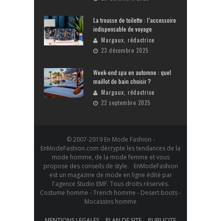
La trousse de toilette : l’accessoire
indispensable de voyage
Margaux, rédactrice
23 décembre 2025
Week-end spa en automne : quel
maillot de bain choisir ?
Margaux, rédactrice
22 septembre 2025
© 2007-2019 En Mode Fashion -
EnModeFashion.com décrypte les tendances de la
mode homme, de la mode femme et vous
propose des conseils de style. EnModeFashion
est un magazine de mode en ligne édité par
l'agence Studio EMF. Tous droits réservés.
Costume homme - Trench homme - Desert boots -
Mocassins homme
MENTIONS LEGALES
PLAN DE SITE
PUBLICITE