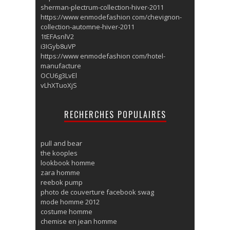
sherman-plectrum-collection-hiver-2011
https://www enmodefashion com/chevignon-
collection-automne-hiver-2011
1tEFAsnlV2
i3IGyb8uVP
https://www enmodefashion com/hotel-
manufacture
OCU6g3LvEl
vLhXTuoXjS
RECHERCHES POPULAIRES
pull and bear
the kooples
lookbook homme
zara homme
reebok pump
photo de couverture facebook swag
mode homme 2012
costume homme
chemise en jean homme