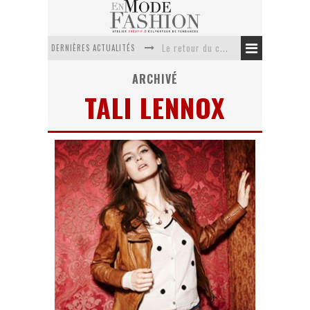
DERNIÈRES ACTUALITÉS
Le retour du cachemire version casual
Doudoune pour femme : choisir la pièce idéale entre style, chaleur et durabilité
ARCHIVÉ
TALI LENNOX
La trousse de toilette : l’accessoire indispensable de voyage
Week-end spa en automne : quel maillot de bain choisir ?
Pourquoi le costume sur mesure à Paris est un incontournable de l’élégance contemporaine ?
Anti chute cheveux homme : quelles solutions pour renforcer sa chevelure ?