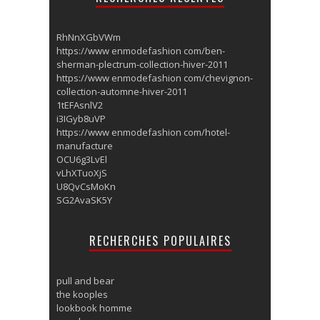
RhNnXGbVWm
https://www enmodefashion com/ben-
sherman-plectrum-collection-hiver-2011
https://www enmodefashion com/chevignon-
collection-automne-hiver-2011
1tEFAsnlV2
i3IGyb8uVP
https://www enmodefashion com/hotel-
manufacture
OCU6g3LvEl
vLhXTuoXjS
U8QvCsMoKn
SG2AvaSK5Y
RECHERCHES POPULAIRES
pull and bear
the kooples
lookbook homme