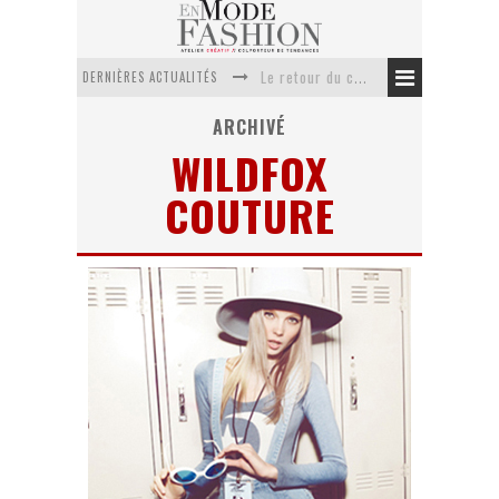
DERNIÈRES ACTUALITÉS
Le retour du cachemire version casual
Doudoune pour femme : choisir la pièce idéale entre style, chaleur et durabilité
ARCHIVÉ
WILDFOX
La trousse de toilette : l’accessoire indispensable de voyage
COUTURE
Week-end spa en automne : quel maillot de bain choisir ?
Pourquoi le costume sur mesure à Paris est un incontournable de l’élégance contemporaine ?
Anti chute cheveux homme : quelles solutions pour renforcer sa chevelure ?