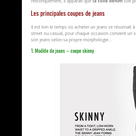
Historiquement, il apparaît que
la toile denim
soit pl
Les principales coupes de jeans
Il est loin le temps où acheter un jeans se résumait à 
street ou casual, pour chaque occasion convient un sty
son jeans selon sa propre morphologie…
1. Modèle de jeans – coupe skinny