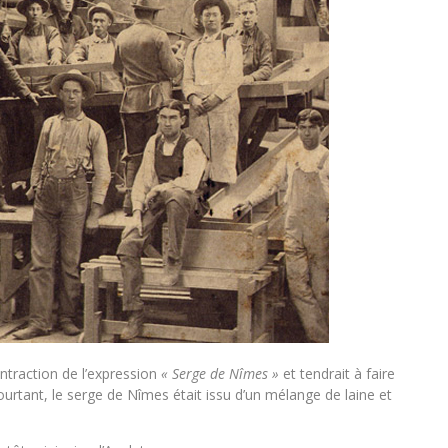
ntraction de l’expression
« Serge de Nîmes »
et tendrait à faire
 Pourtant, le serge de Nîmes était issu d’un mélange de laine et