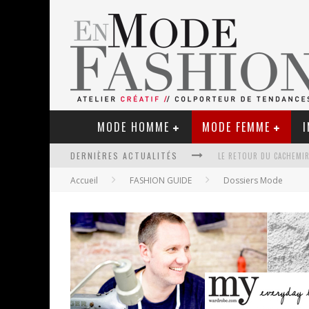
MODE HOMME
MODE FEMME
I
DERNIÈRES ACTUALITÉS
LE RETOUR DU CACHEMIR
Accueil
FASHION GUIDE
Dossiers Mode