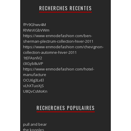
RECHERCHES RECENTES
fPr9Ghwv4M
RhNnXGbVWm
https://www enmodefashion com/ben-
sherman-plectrum-collection-hiver-2011
https://www enmodefashion com/chevignon-
collection-automne-hiver-2011
1tEFAsnlV2
i3IGyb8uVP
https://www enmodefashion com/hotel-
manufacture
OCU6g3LvEl
vLhXTuoXjS
U8QvCsMoKn
RECHERCHES POPULAIRES
pull and bear
the kooples