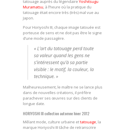
tatouage auprès du légendaire
Yoshitsugu
Muramatsu
, à l’heure où la pratique du
tatouage était encore très (très) mal vue au
Japon.
Pour Horiyoshi III, chaque image tatouée est
porteuse de sens et ne doit pas être le signe
d’une mode passagère.
« L’art du tatouage perd toute
sa valeur quand les gens ne
s’intéressent qu’à sa partie
visible : le motif, la couleur, la
technique. »
Malheureusement, le maître ne se lance plus
dans de nouvelles créations, il préfère
parachever ses œuvres sur des clients de
longue date.
HORIYOSHI III collection automne hiver 2012
Mêlant mode, culture urbaine et
tatouage
, la
marque Horiyoshi III tâche de retranscrire