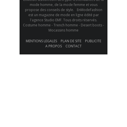
mode homme, de la mode femme et vous
propose des conseils de style. EnModeFashion
est un magazine de mode en ligne édité par
l'agence Studio EMF. Tous droits réservés.
Costume homme - Trench homme - Desert boots -
Mocassins homme
MENTIONS LEGALES
PLAN DE SITE
PUBLICITE
A PROPOS
CONTACT