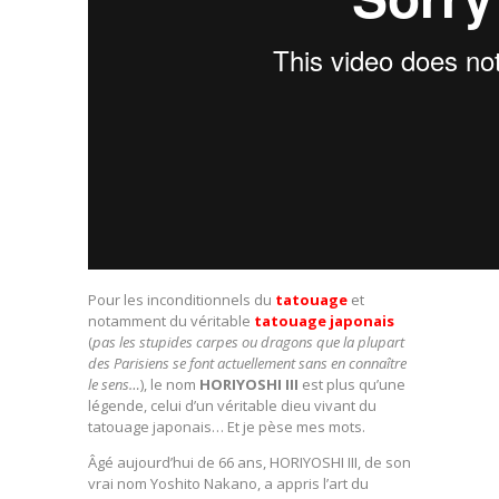
Pour les inconditionnels du
tatouage
et
notamment du véritable
tatouage japonais
(
pas les stupides carpes ou dragons que la plupart
des Parisiens se font actuellement sans en connaître
le sens…
), le nom
HORIYOSHI III
est plus qu’une
légende, celui d’un véritable dieu vivant du
tatouage japonais… Et je pèse mes mots.
Âgé aujourd’hui de 66 ans, HORIYOSHI III, de son
vrai nom Yoshito Nakano, a appris l’art du