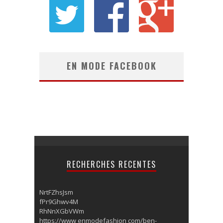
EN MODE FACEBOOK
RECHERCHES RECENTES
NrtFZhsJsm
fPr9Ghwv4M
RhNnXGbVWm
https://www enmodefashion com/ben-