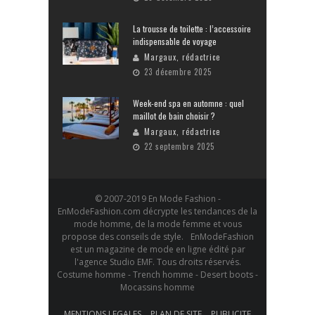
La trousse de toilette : l’accessoire
indispensable de voyage
Margaux, rédactrice
23 décembre 2025
Week-end spa en automne : quel
maillot de bain choisir ?
Margaux, rédactrice
22 septembre 2025
© 2007-2019 En Mode Fashion -
EnModeFashion.com décrypte les tendances de la
mode homme, de la mode femme et vous
propose des conseils de style. EnModeFashion
est un magazine de mode en ligne édité par
l'agence Studio EMF. Tous droits réservés.
Costume homme - Trench homme - Desert boots -
Mocassins homme
MENTIONS LEGALES
PLAN DE SITE
PUBLICITE