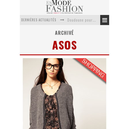
DERNIÈRES ACTUALITÉS
Doudoune pour femme : choisir la pièce idéale entre style, chaleur et durabilité
La trousse de toilette : l’accessoire indispensable de voyage
ARCHIVÉ
ASOS
Week-end spa en automne : quel maillot de bain choisir ?
Pourquoi le costume sur mesure à Paris est un incontournable de l’élégance contemporaine ?
Anti chute cheveux homme : quelles solutions pour renforcer sa chevelure ?
Le retour du cachemire version casual