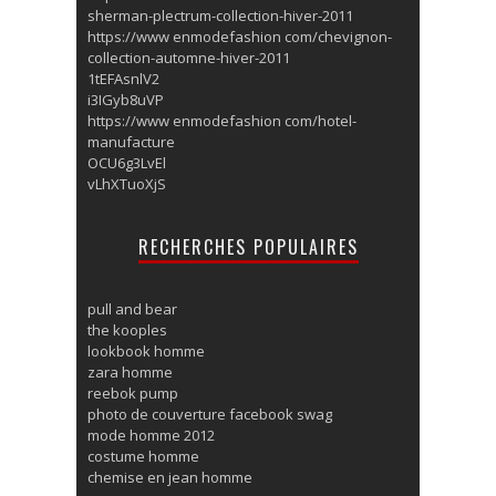
sherman-plectrum-collection-hiver-2011
https://www enmodefashion com/chevignon-
collection-automne-hiver-2011
1tEFAsnlV2
i3IGyb8uVP
https://www enmodefashion com/hotel-
manufacture
OCU6g3LvEl
vLhXTuoXjS
RECHERCHES POPULAIRES
pull and bear
the kooples
lookbook homme
zara homme
reebok pump
photo de couverture facebook swag
mode homme 2012
costume homme
chemise en jean homme