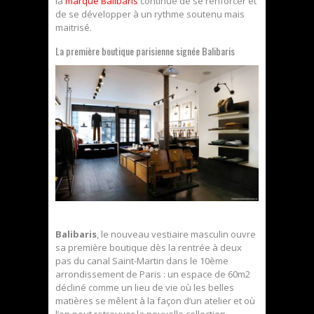
la
marque Balibaris
continue de se renforcer et
de se développer à un rythme soutenu mais
maitrisé.
La première boutique parisienne signée Balibaris
Balibaris
, le nouveau vestiaire masculin ouvre
sa première boutique dès la rentrée à deux
pas du canal Saint-Martin dans le 10ème
arrondissement de Paris : un espace de 60m2
décliné comme un lieu de vie où les belles
matières se mêlent à la façon d’un atelier et où
l’on peut retrouver la nouvelle collection