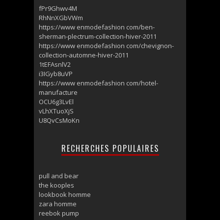
fPr9Ghwv4M
RhNnXGbVWm
https://www enmodefashion com/ben-
sherman-plectrum-collection-hiver-2011
https://www enmodefashion com/chevignon-
collection-automne-hiver-2011
1tEFAsnlV2
i3IGyb8uVP
https://www enmodefashion com/hotel-
manufacture
OCU6g3LvEl
vLhXTuoXjS
U8QvCsMoKn
RECHERCHES POPULAIRES
pull and bear
the kooples
lookbook homme
zara homme
reebok pump