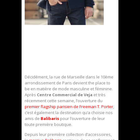
Décidément, la rue de Marseille dans le 10ème
arrondissement de Paris devient the place to
be en matière de mode masculine et féminine.
Après
Centre Commercial de Veja
et très
récemment cette semaine, l’ouverture du
premier flagship parisien de Freeman T. Porter
,
c’est également la destination qu’a choisie nos
amis de
Balibaris
pour l’ouverture de leur
toute première boutique.
Depuis leur première collection d’accessoires,