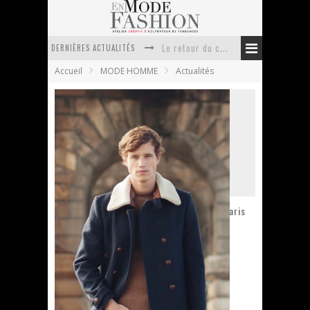
DERNIÈRES ACTUALITÉS
Doudoune pour femme : choisir la pièce idéale entre style, chaleur et durabilité
Accueil
MODE HOMME
Actualités
La trousse de toilette : l’accessoire indispensable de voyage
Week-end spa en automne : quel maillot de bain choisir ?
Pourquoi le costume sur mesure à Paris est un incontournable de l’élégance contemporaine ?
Anti chute cheveux homme : quelles solutions pour renforcer sa chevelure ?
Le retour du cachemire version casual
Balibaris ouvre sa première boutique à Paris
En Mode Fashion
18 septembre 2012
Actualités
1 Commentaire