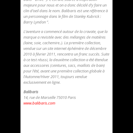
majeure pour nous et on a donc décidé d’y faire un
clin d’oeil dans le nom. Balibaris est une référence à
un personnage dans le film de Stanley Kubrick :
Barry Lyndon ”.
L’aventure a commencé autour de la cravate, que la
marque a revisitée avec des mélanges de matières
(laine, soie, cachemire..). La première collection,
vendue sur un site internet éphémère de décembre
2010 à février 2011, rencontra un franc succès. Suite
à ce test réussi, la deuxième collection a été étendue
aux accessoires (ceintures, sacs, maillots de bain)
pour l’été, avant une première collection globale à
l’Automne/Hiver 2011, toujours vendue
exclusivement en ligne.
Balibaris
14, rue de Marseille 75010 Paris
www.balibaris.com