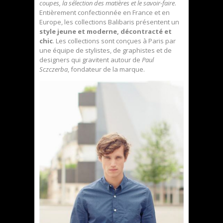
coupes, la sélection des matières et le savoir-faire
.
Entièrement confectionnée en France et en
Europe, les collections Balibaris présentent un
style jeune et moderne, décontracté et
chic
. Les collections sont conçues à Paris par
une équipe de stylistes, de graphistes et de
designers qui gravitent autour de
Paul
Sczczerba
, fondateur de la marque.