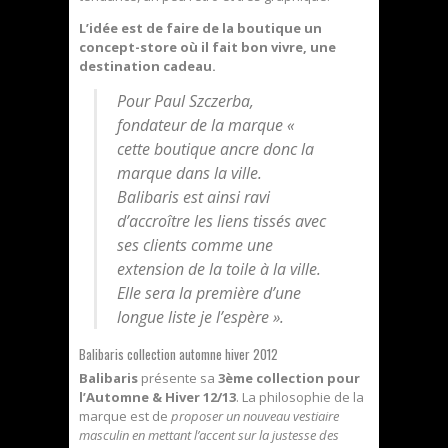
L’idée est de faire de la boutique un
concept-store où il fait bon vivre, une
destination cadeau.
Pour Paul Szczerba,
fondateur de la marque «
cette boutique ancre donc la
marque dans la ville.
Balibaris est ainsi ravi
d’accroître les liens tissés avec
ses clients comme une
extension de la toile à la ville.
Elle sera la première d’une
longue liste je l’espère ».
Balibaris collection automne hiver 2012
Balibaris
présente sa
3ème collection pour
l’Automne & Hiver 12/13
. La philosophie de la
marque est de
proposer un nouveau vestiaire
masculin en mettant l’accent sur la justesse des