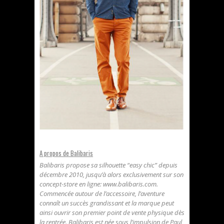
A propos de Balibaris
Balibaris propose sa silhouette “easy chic” depuis
décembre 2010, jusqu’à alors exclusivement sur son
concept-store en ligne: www.balibaris.com.
Commencée autour de l’accessoire, l’aventure
connaît un succès grandissant et la marque peut
ainsi ouvrir son premier point de vente physique dès
la rentrée. Balibaris est née sous l’impulsion de Paul