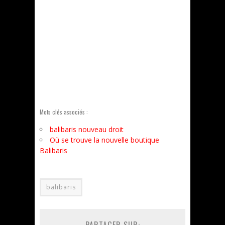
Mots clés associés :
balibaris nouveau droit
Où se trouve la nouvelle boutique
Balibaris
balibaris
PARTAGER SUR: