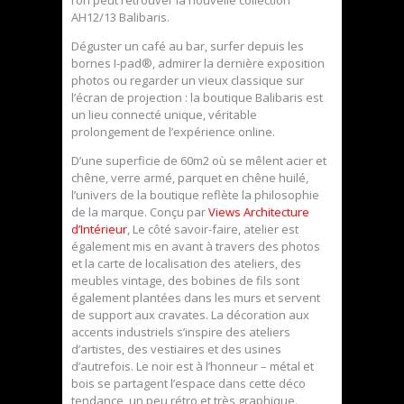
AH12/13 Balibaris.
Déguster un café au bar, surfer depuis les
bornes I-pad®, admirer la dernière exposition
photos ou regarder un vieux classique sur
l’écran de projection : la boutique Balibaris est
un lieu connecté unique, véritable
prolongement de l’expérience online.
D’une superficie de 60m2 où se mêlent acier et
chêne, verre armé, parquet en chêne huilé,
l’univers de la boutique reflète la philosophie
de la marque. Conçu par
Views Architecture
d’Intérieur
, Le côté savoir-faire, atelier est
également mis en avant à travers des photos
et la carte de localisation des ateliers, des
meubles vintage, des bobines de fils sont
également plantées dans les murs et servent
de support aux cravates. La décoration aux
accents industriels s’inspire des ateliers
d’artistes, des vestiaires et des usines
d’autrefois. Le noir est à l’honneur – métal et
bois se partagent l’espace dans cette déco
tendance, un peu rétro et très graphique.