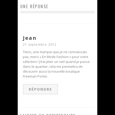
UNE RÉPONSE
Jean
21 septembre 2012
Tiens, une marque que je ne connaissais
pas, merci « En Mode Fashion » pour votre
sélection ! J’irai jeter un oeil quand je passe
dans le quartier, cela me permettra de
découvrir aussi la nouvelle boutique
Freeman Porter.
RÉPONDRE