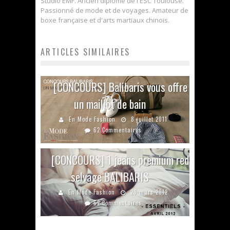
Studio EMF. Ancien diplômé de l'ESC Toulouse.
Passionné de mode et de voyages. Amateur de
boxe française et d'arts martiaux chinois.
ARTICLES SIMILAIRES
[CONCOURS] Balibaris vous offre
un maillot de bain
En Mode Fashion
8 juillet 2011
62 Commentaires
[CONCOURS] 1 jeans premium red
selvage BALIBARIS
En Mode Fashion
26 mars 2012
62 Commentaires