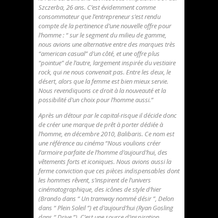
Szczerba, 26 ans. C’est évidemment comme
consommateur que l’entrepreneur s’est rendu
compte de la pertinence d’une nouvelle offre pour
l’homme : “ sur le segment du milieu de gamme,
nous avions une alternative entre des marques très
“american casual” d’un côté, et une offre plus
“pointue” de l’autre, largement inspirée du vestiaire
rock, qui ne nous convenait pas. Entre les deux, le
désert, alors que la femme est bien mieux servie.
Nous revendiquons ce droit à la nouveauté et la
possibilité d’un choix pour l’homme aussi.”
Après un détour par le capital-risque il décide donc
de créer une marque de prêt à porter dédiée à
l’homme, en décembre 2010, Balibaris. Ce nom est
une référence au cinéma “Nous voulions créer
l’armoire parfaite de l’homme d’aujourd’hui, des
vêtements forts et iconiques. Nous avions aussi la
ferme conviction que ces pièces indispensables dont
les hommes rêvent, s’inspirent de l’univers
cinématographique, des icônes de style d’hier
(Brando dans “ Un tramway nommé désir ”, Delon
dans “ Plein Soleil ”) et d’aujourd’hui (Ryan Gosling
dans “ Drive ”). C’est une source d’inspiration