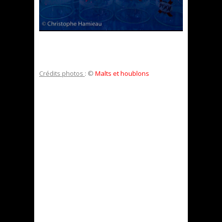
Crédits photos
: ©
Malts et houblons