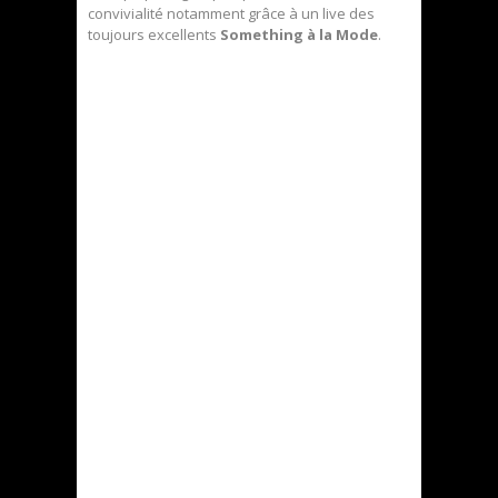
convivialité notamment grâce à un live des
toujours excellents
Something à la Mode
.