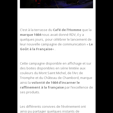
C’est à la terrasse du
Café de l’Homme
que la
marque 1664
nous avait donné RDV, il y a
quelques jours, pour célébrer le lancement de
leur nouvelle campagne de communication «
Le
Goût à la Française
« .
Cette campagne disponible en affichage et sur
des boites disponibles en série limitée aux
couleurs du Mont Saint Michel, de l’Arc de
Triomphe et du Château de Chambord, marque
ainsi la
volonté de 1664 d’incarner le
raffinement à la française
par l’excellence de
ses produits.
Les différents convives de l’événement ont
ainsi pu partager quelques instants de