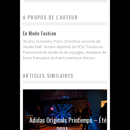
A PROPOS DE L'AUTEUR
En Mode Fashion
30 ans, Eurasien, Paris. Directeur associé de
Studio EMF. Ancien diplômé de l'ESC Toulouse.
Passionné de mode et de voyages. Amateur de
boxe française et d'arts martiaux chinois.
ARTICLES SIMILAIRES
Adidas Originals Printemps – Été
2011