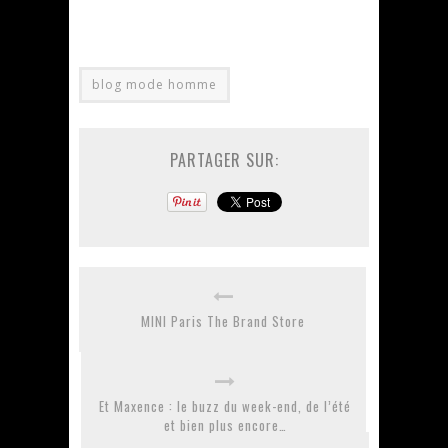
blog mode homme
PARTAGER SUR:
MINI Paris The Brand Store
Et Maxence : le buzz du week-end, de l’été
et bien plus encore…