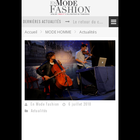
DERNIÈRES ACTUALITÉS
Le retour du cachemire version casual
Accueil
MODE HOMME
Actualités
Doudoune pour femme : choisir la pièce idéale entre style, chaleur et durabilité
La trousse de toilette : l’accessoire indispensable de voyage
Week-end spa en automne : quel maillot de bain choisir ?
Pourquoi le costume sur mesure à Paris est un incontournable de l’élégance contemporaine ?
Anti chute cheveux homme : quelles solutions pour renforcer sa chevelure ?
Le Goût à la Française par 1664
En Mode Fashion
6 juillet 2010
Actualités