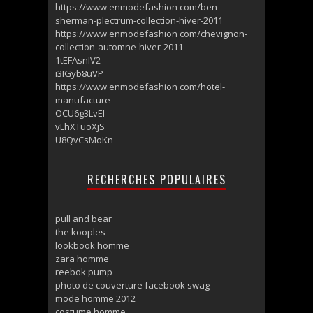
https://www enmodefashion com/ben-
sherman-plectrum-collection-hiver-2011
https://www enmodefashion com/chevignon-
collection-automne-hiver-2011
1tEFAsnlV2
i3IGyb8uVP
https://www enmodefashion com/hotel-
manufacture
OCU6g3LvEl
vLhXTuoXjS
U8QvCsMoKn
RECHERCHES POPULAIRES
pull and bear
the kooples
lookbook homme
zara homme
reebok pump
photo de couverture facebook swag
mode homme 2012
costume homme