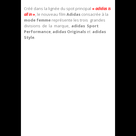
Créé dans la lignée du spot principal
«
adidas is
all in
»
, le nouveau film
Adidas
consacrée à la
mode femme
représente les trois grandes
divisions de la marque,
adidas Sport
Performance
,
adidas Originals
et
adidas
Style
.