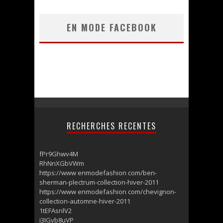
EN MODE FACEBOOK
RECHERCHES RECENTES
fPr9Ghwv4M
RhNnXGbVWm
https://www enmodefashion com/ben-
sherman-plectrum-collection-hiver-2011
https://www enmodefashion com/chevignon-
collection-automne-hiver-2011
1tEFAsnlV2
i3IGyb8uVP