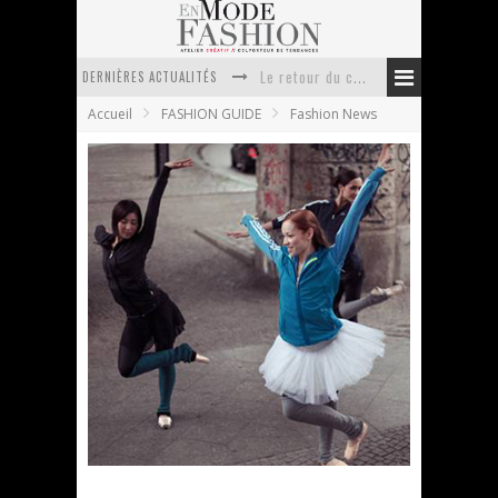
DERNIÈRES ACTUALITÉS
Le retour du cachemire version casual
Accueil
FASHION GUIDE
Fashion News
Doudoune pour femme : choisir la pièce idéale entre style, chaleur et durabilité
La trousse de toilette : l’accessoire indispensable de voyage
Week-end spa en automne : quel maillot de bain choisir ?
Pourquoi le costume sur mesure à Paris est un incontournable de l’élégance contemporaine ?
Anti chute cheveux homme : quelles solutions pour renforcer sa chevelure ?
Nouvelle campagne Adidas – All Adidas
Women’s
En Mode Fashion
28 juillet 2011
Fashion News