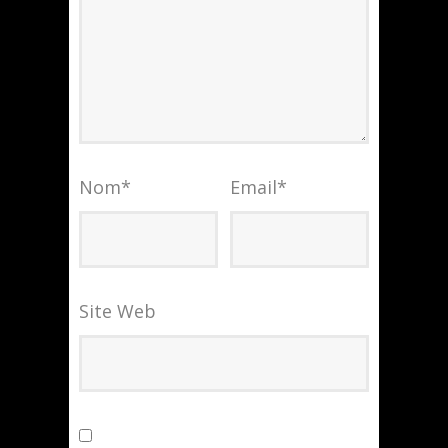
Nom
*
Email
*
Site Web