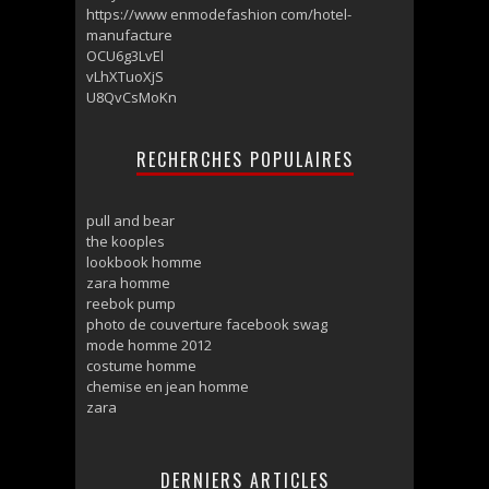
https://www enmodefashion com/hotel-
manufacture
OCU6g3LvEl
vLhXTuoXjS
U8QvCsMoKn
RECHERCHES POPULAIRES
pull and bear
the kooples
lookbook homme
zara homme
reebok pump
photo de couverture facebook swag
mode homme 2012
costume homme
chemise en jean homme
zara
DERNIERS ARTICLES