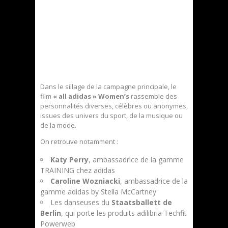
Dans le sillage de la campagne principale, le
film
« all adidas » Women’s
rassemble des
personnalités diverses, célèbres ou anonymes,
issues des univers du sport, de la musique ou
de la mode.
On retrouve notamment :
Katy Perry
, ambassadrice de la gamme
TRAINING chez adidas
Caroline Wozniacki
, ambassadrice de la
gamme adidas by Stella McCartney
Les danseuses du
Staatsballett de
Berlin
, qui porte les produits adilibria Techfit
Powerweb