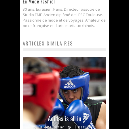
En Mode Fashion
30 ans, Eurasien, Paris. Directeur associé de
Studio EMF. Ancien diplômé de l'ESC Toulouse.
Passionné de mode et de voyages. Amateur de
boxe française et d'arts martiaux chinois.
ARTICLES SIMILAIRES
Adidas is all in
En Mode Fashion
16 mars 2011