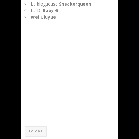
La blogueuse
Sneakerqueen
La DJ
Baby G
Wei Qiuyue
adidas