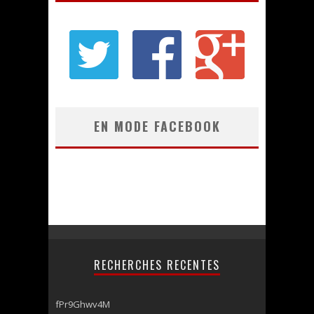
EN MODE FACEBOOK
RECHERCHES RECENTES
fPr9Ghwv4M