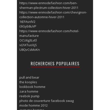
https://www enmodefashion com/ben-
sherman-plectrum-collection-hiver-2011
https://www enmodefashion com/chevignon-
collection-automne-hiver-2011
1tEFAsnlV2
i3IGyb8uVP
https://www enmodefashion com/hotel-
manufacture
OCU6g3LvEl
vLhXTuoXjS
U8QvCsMoKn
RECHERCHES POPULAIRES
pull and bear
the kooples
lookbook homme
zara homme
reebok pump
photo de couverture facebook swag
mode homme 2012