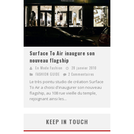
Surface To Air inaugure son
nouveau flagship
En Mode Fashion
28 janvier 2010
FASHION GUIDE
2 Commentaires
Le très pointu studio de création Surface
To Air a choisi d'inaugurer son nouveau
flagship, au 108 rue vieille du temple,
rejoignant ainsi les...
KEEP IN TOUCH