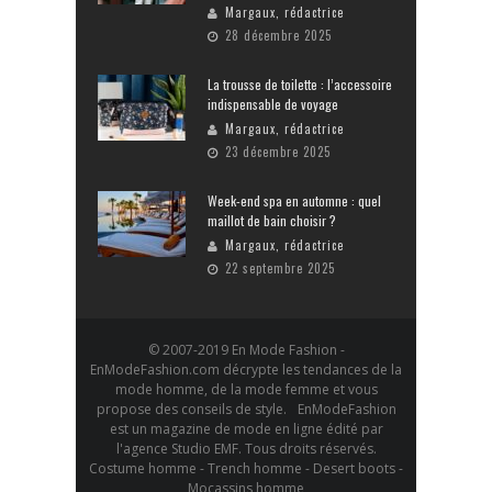
Margaux, rédactrice
28 décembre 2025
La trousse de toilette : l’accessoire
indispensable de voyage
Margaux, rédactrice
23 décembre 2025
Week-end spa en automne : quel
maillot de bain choisir ?
Margaux, rédactrice
22 septembre 2025
© 2007-2019 En Mode Fashion -
EnModeFashion.com décrypte les tendances de la
mode homme, de la mode femme et vous
propose des conseils de style. EnModeFashion
est un magazine de mode en ligne édité par
l'agence Studio EMF. Tous droits réservés.
Costume homme - Trench homme - Desert boots -
Mocassins homme