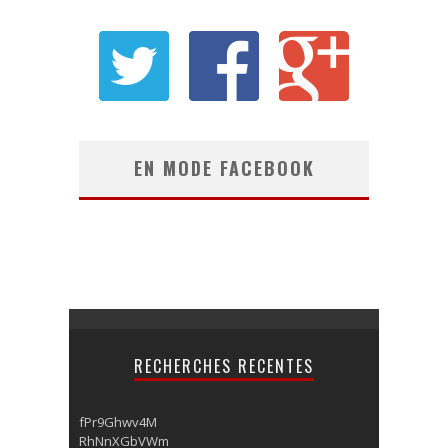
EN MODE FACEBOOK
RECHERCHES RECENTES
fPr9Ghwv4M
RhNnXGbVWm