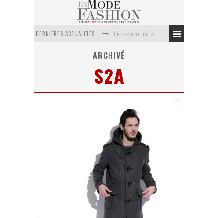
DERNIÈRES ACTUALITÉS
Le retour du cachemire version casual
Doudoune pour femme : choisir la pièce idéale entre style, chaleur et durabilité
ARCHIVÉ
S2A
La trousse de toilette : l’accessoire indispensable de voyage
Week-end spa en automne : quel maillot de bain choisir ?
Pourquoi le costume sur mesure à Paris est un incontournable de l’élégance contemporaine ?
Anti chute cheveux homme : quelles solutions pour renforcer sa chevelure ?