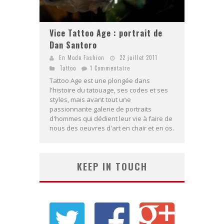
Vice Tattoo Age : portrait de
Dan Santoro
En Mode Fashion
22 juillet 2011
Tattoo
1 Commentaire
Tattoo Age est une plongée dans
l'histoire du tatouage, ses codes et ses
styles, mais avant tout une
passionnante galerie de portraits
d'hommes qui dédient leur vie à faire de
nous des oeuvres d'art en chair et en os.
KEEP IN TOUCH