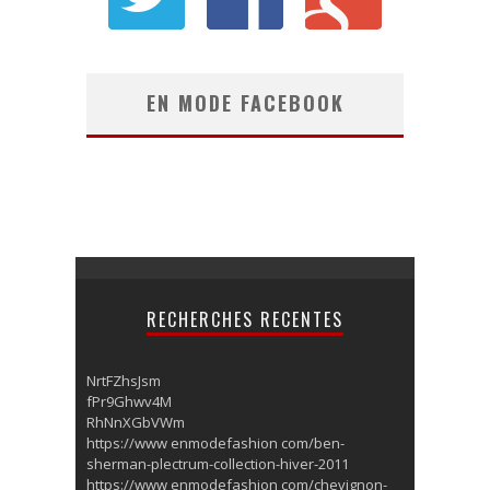
EN MODE FACEBOOK
RECHERCHES RECENTES
NrtFZhsJsm
fPr9Ghwv4M
RhNnXGbVWm
https://www enmodefashion com/ben-
sherman-plectrum-collection-hiver-2011
https://www enmodefashion com/chevignon-