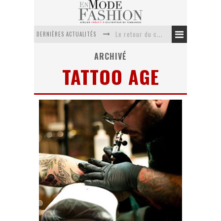
DERNIÈRES ACTUALITÉS
Le retour du cachemire version casual
Doudoune pour femme : choisir la pièce idéale entre style, chaleur et durabilité
ARCHIVÉ
TATTOO AGE
La trousse de toilette : l’accessoire indispensable de voyage
Week-end spa en automne : quel maillot de bain choisir ?
Pourquoi le costume sur mesure à Paris est un incontournable de l’élégance contemporaine ?
Anti chute cheveux homme : quelles solutions pour renforcer sa chevelure ?