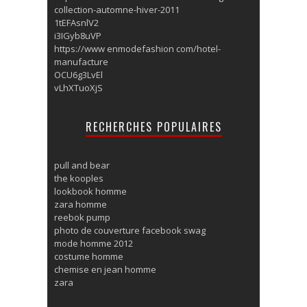
collection-automne-hiver-2011
1tEFAsnlV2
i3IGyb8uVP
https://www enmodefashion com/hotel-
manufacture
OCU6g3LvEl
vLhXTuoXjS
RECHERCHES POPULAIRES
pull and bear
the kooples
lookbook homme
zara homme
reebok pump
photo de couverture facebook swag
mode homme 2012
costume homme
chemise en jean homme
zara