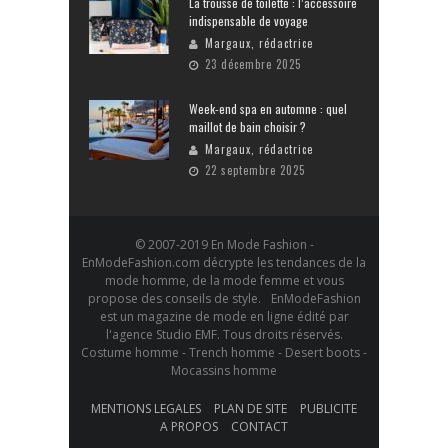
La trousse de toilette : l’accessoire
indispensable de voyage
Margaux, rédactrice
23 décembre 2025
Week-end spa en automne : quel
maillot de bain choisir ?
Margaux, rédactrice
22 septembre 2025
© 2007-2019 En Mode Fashion -
EnModeFashion.com décrypte les tendances de la
mode homme, de la mode femme et vous
propose des conseils de style. EnModeFashion
est un magazine de mode en ligne édité par
l'agence Studio EMF. Tous droits réservés.
Costume homme - Trench homme - Desert boots -
Mocassins homme
MENTIONS LEGALES
PLAN DE SITE
PUBLICITE
A PROPOS
CONTACT