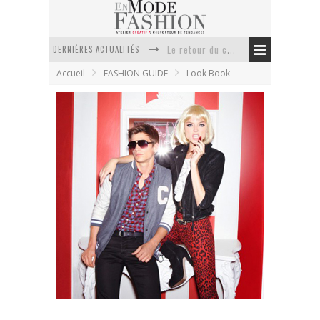
Le retour du cachemire version casual
DERNIÈRES ACTUALITÉS
Doudoune pour femme : choisir la pièce idéale entre style, chaleur et durabilité
Accueil
FASHION GUIDE
Look Book
La trousse de toilette : l’accessoire indispensable de voyage
Week-end spa en automne : quel maillot de bain choisir ?
Pourquoi le costume sur mesure à Paris est un incontournable de l’élégance contemporaine ?
Anti chute cheveux homme : quelles solutions pour renforcer sa chevelure ?
Bershka inaugure sa boutique en ligne pour
l’hiver 2011
En Mode Fashion
19 septembre 2011
Look Book