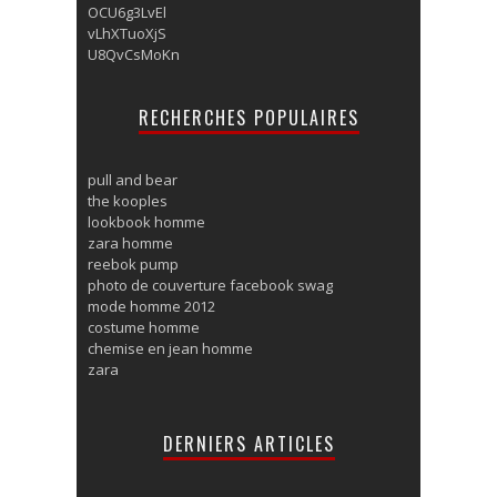
OCU6g3LvEl
vLhXTuoXjS
U8QvCsMoKn
RECHERCHES POPULAIRES
pull and bear
the kooples
lookbook homme
zara homme
reebok pump
photo de couverture facebook swag
mode homme 2012
costume homme
chemise en jean homme
zara
DERNIERS ARTICLES