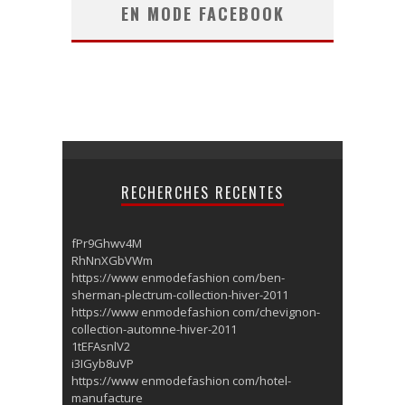
EN MODE FACEBOOK
RECHERCHES RECENTES
fPr9Ghwv4M
RhNnXGbVWm
https://www enmodefashion com/ben-
sherman-plectrum-collection-hiver-2011
https://www enmodefashion com/chevignon-
collection-automne-hiver-2011
1tEFAsnlV2
i3IGyb8uVP
https://www enmodefashion com/hotel-
manufacture