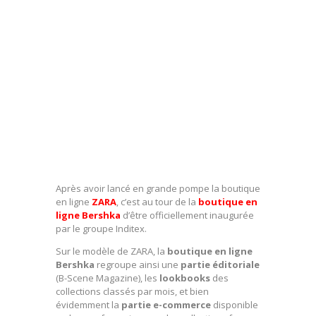
Après avoir lancé en grande pompe la boutique
en ligne
ZARA
, c’est au tour de la
boutique en
ligne Bershka
d’être officiellement inaugurée
par le groupe Inditex.
Sur le modèle de ZARA, la
boutique en ligne
Bershka
regroupe ainsi une
partie éditoriale
(B-Scene Magazine), les
lookbooks
des
collections classés par mois, et bien
évidemment la
partie e-commerce
disponible