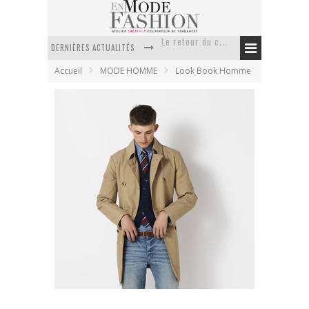
DERNIÈRES ACTUALITÉS
Doudoune pour femme : choisir la pièce idéale entre style, chaleur et durabilité
Accueil
MODE HOMME
Look Book Homme
La trousse de toilette : l’accessoire indispensable de voyage
Week-end spa en automne : quel maillot de bain choisir ?
Pourquoi le costume sur mesure à Paris est un incontournable de l’élégance contemporaine ?
Anti chute cheveux homme : quelles solutions pour renforcer sa chevelure ?
Le retour du cachemire version casual
GANT Ruegger – collection printemps été
2012
En Mode Fashion
19 septembre 2011
Look Book Homme