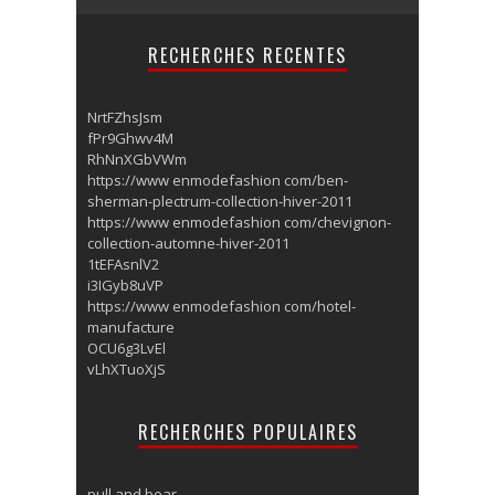
RECHERCHES RECENTES
NrtFZhsJsm
fPr9Ghwv4M
RhNnXGbVWm
https://www enmodefashion com/ben-
sherman-plectrum-collection-hiver-2011
https://www enmodefashion com/chevignon-
collection-automne-hiver-2011
1tEFAsnlV2
i3IGyb8uVP
https://www enmodefashion com/hotel-
manufacture
OCU6g3LvEl
vLhXTuoXjS
RECHERCHES POPULAIRES
pull and bear