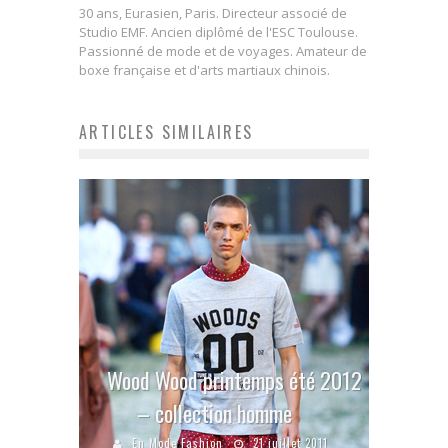
30 ans, Eurasien, Paris. Directeur associé de
Studio EMF. Ancien diplômé de l'ESC Toulouse.
Passionné de mode et de voyages. Amateur de
boxe française et d'arts martiaux chinois.
ARTICLES SIMILAIRES
Wood Wood printemps été 2012
– collection homme
En Mode Fashion
21 juillet 2011