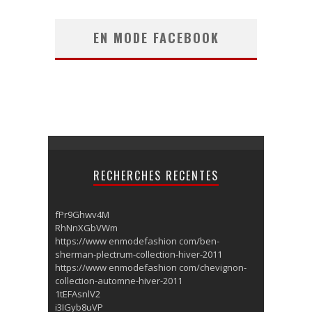
EN MODE FACEBOOK
RECHERCHES RECENTES
fPr9Ghwv4M
RhNnXGbVWm
https://www enmodefashion com/ben-
sherman-plectrum-collection-hiver-2011
https://www enmodefashion com/chevignon-
collection-automne-hiver-2011
1tEFAsnlV2
i3IGyb8uVP