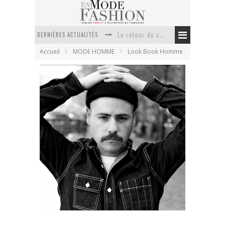
Le retour du cachemire version casual
DERNIÈRES ACTUALITÉS
Doudoune pour femme : choisir la pièce idéale entre style, chaleur et durabilité
Accueil
MODE HOMME
Look Book Homme
La trousse de toilette : l’accessoire indispensable de voyage
Week-end spa en automne : quel maillot de bain choisir ?
Pourquoi le costume sur mesure à Paris est un incontournable de l’élégance contemporaine ?
Anti chute cheveux homme : quelles solutions pour renforcer sa chevelure ?
Bleu de Paname printemps été 2011
En Mode Fashion
1 mai 2011
Look Book Homme
1 Commentaire