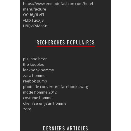
https://www enmodefashion com/hotel-
manufacture
OCU6g3LvEl
vLhXTuoXjS
U8QvCsMoKn
RECHERCHES POPULAIRES
pull and bear
the kooples
lookbook homme
zara homme
reebok pump
photo de couverture facebook swag
mode homme 2012
costume homme
chemise en jean homme
zara
DERNIERS ARTICLES