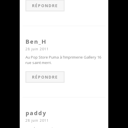
RÉPONDRE
Ben_H
28 juin 2011
Au Pop Store Puma à l’imprimerie Gallery 16
rue saint merri.
RÉPONDRE
paddy
28 juin 2011