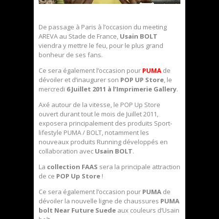
De passage à Paris à l’occasion du meeting
AREVA au Stade de France,
Usain BOLT
viendra y mettre le feu, pour le plus grand
bonheur de ses fans.
Ce sera également l’occasion pour
PUMA
de
dévoiler et d’inaugurer son
POP UP Store
, le
mercredi
6 Juillet 2011 à l’Imprimerie Gallery
.
Axé autour de la vitesse, le POP Up Store
ouvert durant tout le mois de Juillet 2011,
exposera principalement des produits Sport-
lifestyle PUMA / BOLT, notamment les
nouveaux produits Running développés en
collaboration avec
Usain BOLT
.
La
collection FAAS
sera la principale attraction
de ce
POP Up Store
!
Ce sera également l’occasion pour
PUMA
de
dévoiler la nouvelle ligne de chaussures
PUMA
bolt Near Future Suede
aux couleurs d’Usain