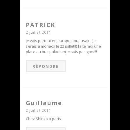
PATRICK
2 juillet 2011
je vais partout en europe pour usain (je
serais a monaco le 22 juillet!!) faite moi une
place au bus paladium je suis pas gros!!!
RÉPONDRE
Guillaume
2 juillet 2011
Chez Shinzo a paris