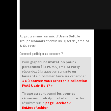
Au programme : un
mix d’Usain Bolt
, le
groupe
Nomads
et enfin un DJ set de
Jamaica
& Guests
!
Comment participer au concours ?
Pour gagner une
invitation pour 2
personnes à la PUMA Jamaica Party
,
répondez à la question suivante
en
laissant un commentaire
sur cet article :
« Où pouvez-vous acheter la collection
FAAS Usain Bolt? »
Tirage au sort parmi les bonnes
réponses lundi 4 juillet
et annonce des
résultats sur la
page Facebook
EnModeFashion
.