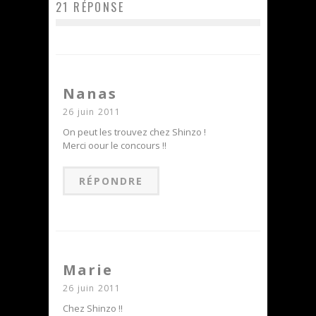
21 RÉPONSE
Nanas
26 juin 2011
On peut les trouvez chez Shinzo !
Merci oour le concours !!
RÉPONDRE
Marie
26 juin 2011
Chez Shinzo !!