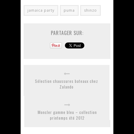
jamaica party
puma
shinzo
PARTAGER SUR:
Sélection chaussures bateaux chez
Zalando
Moncler gamme bleu – collection
printemps été 2012