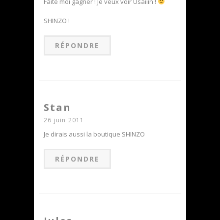
Faite moi gagner ! Je veux voir Usaiiin !
SHINZO !
RÉPONDRE
Stan
26 juin 2011
Je dirais aussi la boutique SHINZO
RÉPONDRE