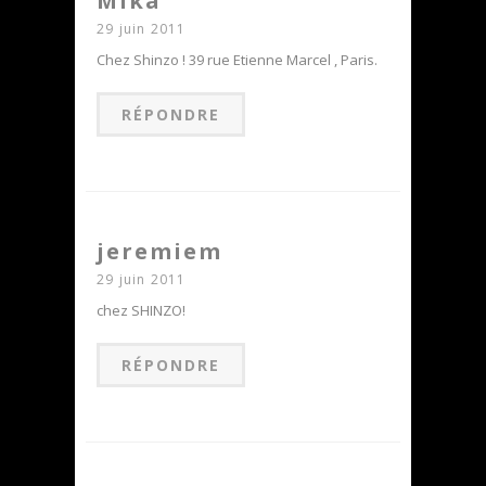
Mika
29 juin 2011
Chez Shinzo ! 39 rue Etienne Marcel , Paris.
RÉPONDRE
jeremiem
29 juin 2011
chez SHINZO!
RÉPONDRE