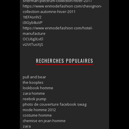
sherman-plectrum-collection-hiver-2011
https://www enmodefashion com/chevignon-
collection-automne-hiver-2011
1tEFAsnlV2
i3IGyb8uVP
https://www enmodefashion com/hotel-
manufacture
OCU6g3LvEl
vLhXTuoXjS
RECHERCHES POPULAIRES
pull and bear
the kooples
lookbook homme
zara homme
reebok pump
photo de couverture facebook swag
mode homme 2012
costume homme
chemise en jean homme
zara