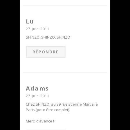
Lu
27 juin 2011
SHINZO, SHINZO, SHINZO
RÉPONDRE
Adams
27 juin 2011
Chez SHINZO, au 39 rue Etienne Marcel à
Paris (pour être complet).
Merci d’avance !