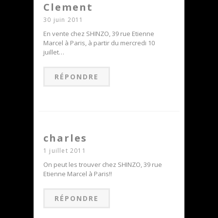
Clement
30 juin 2011
En vente chez SHINZO, 39 rue Etienne
Marcel à Paris, à partir du mercredi 10
juillet…
RÉPONDRE
charles
1 juillet 2011
On peut les trouver chez SHINZO, 39 rue
Etienne Marcel à Paris!!
RÉPONDRE