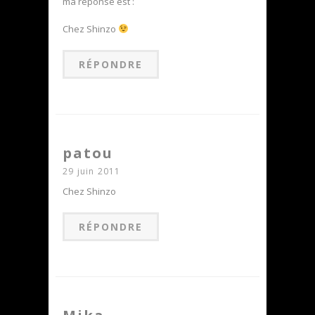
ma réponse est :
Chez Shinzo
RÉPONDRE
patou
29 juin 2011
Chez Shinzo
RÉPONDRE