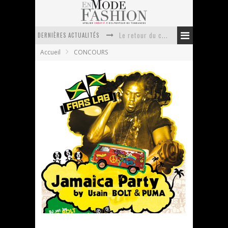
Le retour du cachemire version casual
DERNIÈRES ACTUALITÉS
Doudoune pour femme : choisir la pièce idéale entre style, chaleur et durabilité
Accueil
CONCOURS
La trousse de toilette : l’accessoire indispensable de voyage
Week-end spa en automne : quel maillot de bain choisir ?
Pourquoi le costume sur mesure à Paris est un incontournable de l’élégance contemporaine ?
Anti chute cheveux homme : quelles solutions pour renforcer sa chevelure ?
[CONCOURS] Jamaica Party – Une soirée avec
Usain Bolt
En Mode Fashion
25 juin 2011
CONCOURS
21 Commentaires