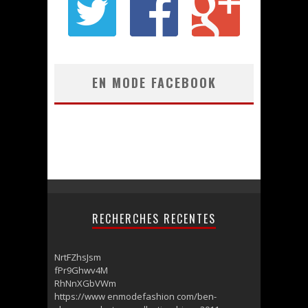
EN MODE FACEBOOK
RECHERCHES RECENTES
NrtFZhsJsm
fPr9Ghwv4M
RhNnXGbVWm
https://www enmodefashion com/ben-