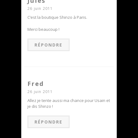
Jules
26 juin 2011
C’est la boutique Shinzo à Paris.
Merci beaucoup !
RÉPONDRE
Fred
26 juin 2011
Allez je tente aussi ma chance pour Usain et
je dis Shinzo !
RÉPONDRE