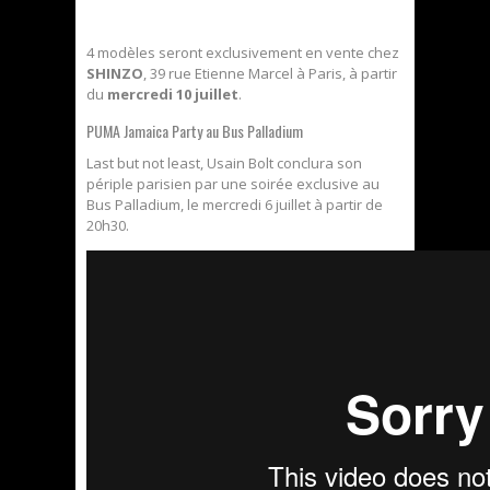
4 modèles seront exclusivement en vente chez
SHINZO
, 39 rue Etienne Marcel à Paris, à partir
du
mercredi 10 juillet
.
PUMA Jamaica Party au Bus Palladium
Last but not least, Usain Bolt conclura son
périple parisien par une soirée exclusive au
Bus Palladium, le mercredi 6 juillet à partir de
20h30.