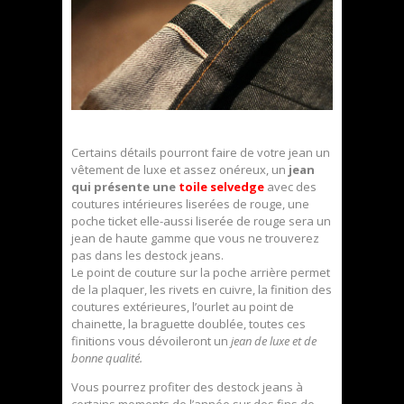
Certains détails pourront faire de votre jean un
vêtement de luxe et assez onéreux, un
jean
qui présente une
toile selvedge
avec des
coutures intérieures liserées de rouge, une
poche ticket elle-aussi liserée de rouge sera un
jean de haute gamme que vous ne trouverez
pas dans les destock jeans.
Le point de couture sur la poche arrière permet
de la plaquer, les rivets en cuivre, la finition des
coutures extérieures, l’ourlet au point de
chainette, la braguette doublée, toutes ces
finitions vous dévoileront un
jean de luxe et de
bonne qualité.
Vous pourrez profiter des destock jeans à
certains moments de l’année sur des fins de