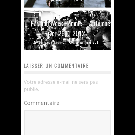
Fashion Week Homme – Automne
Hiver 2011-2012
En Mode Fashion
21 janvier 2011
LAISSER UN COMMENTAIRE
Votre adresse e-mail ne sera pas
publié.
Commentaire