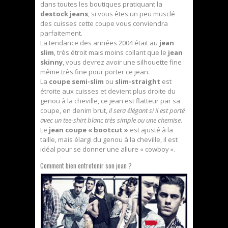
dans toutes les boutiques pratiquant la
destock jeans
, si vous êtes un peu musclé
des cuisses cette coupe vous conviendra
parfaitement.
La tendance des années 2004 était au
jean
slim
, très étroit mais moins collant que le
jean
skinny
, vous devrez avoir une silhouette fine
même très fine pour porter ce jean.
La
coupe semi-slim
ou
slim-straight
est
étroite aux cuisses et devient plus droite du
genou à la cheville, ce jean est flatteur par sa
coupe, en denim brut,
il sera élégant si il est porté
avec un tee-shirt blanc très simple ou une chemise
.
Le
jean coupe « bootcut »
est ajusté à la
taille, mais élargi du genou à la cheville, il est
idéal pour se donner une allure « cowboy ».
Comment bien entretenir son jean ?