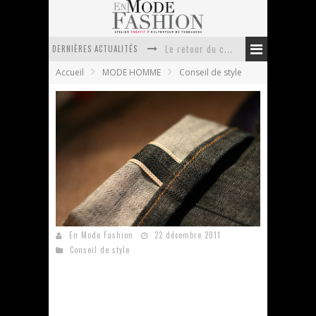
DERNIÈRES ACTUALITÉS
Le retour du cachemire version casual
Accueil
MODE HOMME
Conseil de style
Doudoune pour femme : choisir la pièce idéale entre style, chaleur et durabilité
La trousse de toilette : l’accessoire indispensable de voyage
Week-end spa en automne : quel maillot de bain choisir ?
Pourquoi le costume sur mesure à Paris est un incontournable de l’élégance contemporaine ?
Anti chute cheveux homme : quelles solutions pour renforcer sa chevelure ?
Le guide du jean pour homme
En Mode Fashion
22 décembre 2011
Conseil de style