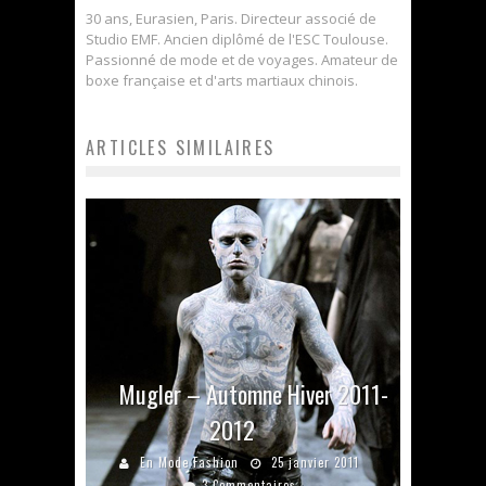
30 ans, Eurasien, Paris. Directeur associé de
Studio EMF. Ancien diplômé de l'ESC Toulouse.
Passionné de mode et de voyages. Amateur de
boxe française et d'arts martiaux chinois.
ARTICLES SIMILAIRES
Mugler – Automne Hiver 2011-
2012
En Mode Fashion
25 janvier 2011
3 Commentaires