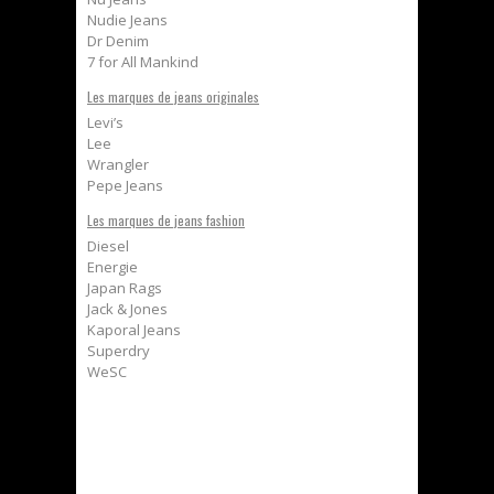
Nudie Jeans
Dr Denim
7 for All Mankind
Les marques de jeans originales
Levi’s
Lee
Wrangler
Pepe Jeans
Les marques de jeans fashion
Diesel
Energie
Japan Rags
Jack & Jones
Kaporal Jeans
Superdry
WeSC