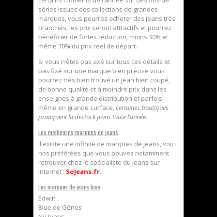
séries issues des collections de grandes
marques, vous pourrez acheter des jeans très
branchés, les prix seront attractifs et pourrez
bénéficier de fortes réduction, moins 30% et
même 70% du prix réel de départ.
Si vous n’êtes pas axé sur tous ces détails et
pas fixé sur une marque bien précise vous
pourrez très bien trouvé un jean bien coupé,
de bonne qualité et à moindre prix dans les
enseignes à grande distribution et parfois
même en grande surface,
certaines boutiques
pratiquent la destock jeans toute l’année
.
Les meilleures marques de jeans
Il existe une infinité de marques de jeans, voici
nos préférées que vous pouvez notamment
retrouver chez le spécialiste du jeans sur
Internet :
SoJeans.fr
.
Les marques de jeans luxe
Edwin
Blue de Gênes
Nu Jeans