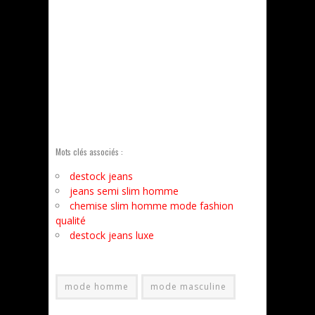
Mots clés associés :
destock jeans
jeans semi slim homme
chemise slim homme mode fashion
qualité
destock jeans luxe
mode homme
mode masculine