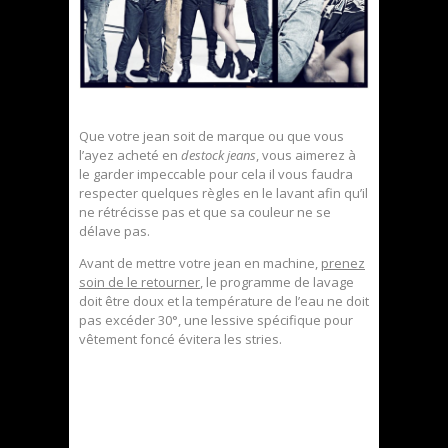
Que votre jean soit de marque ou que vous
l’ayez acheté en
destock jeans
, vous aimerez à
le garder impeccable pour cela il vous faudra
respecter quelques règles en le lavant afin qu’il
ne rétrécisse pas et que sa couleur ne se
délave pas.
Avant de mettre votre jean en machine,
prenez
soin de le retourner
, le programme de lavage
doit être doux et la température de l’eau ne doit
pas excéder 30°, une lessive spécifique pour
vêtement foncé évitera les stries.