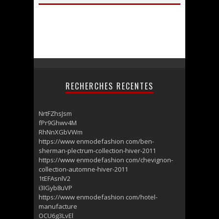
RECHERCHES RECENTES
NrtFZhsJsm
fPr9Ghwv4M
RhNnXGbVWm
https://www enmodefashion com/ben-
sherman-plectrum-collection-hiver-2011
https://www enmodefashion com/chevignon-
collection-automne-hiver-2011
1tEFAsnlV2
i3IGyb8uVP
https://www enmodefashion com/hotel-
manufacture
OCU6g3LvEl