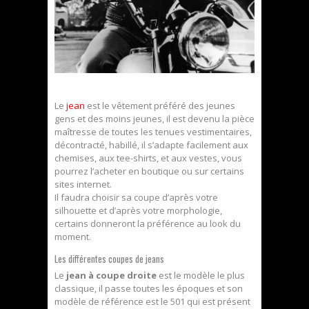
Le
jean
est le vêtement préféré des jeunes
gens et des moins jeunes, il est devenu la pièce
maîtresse de toutes les tenues vestimentaires,
décontracté, habillé, il s’adapte facilement aux
chemises, aux tee-shirts, et aux vestes, vous
pourrez l’acheter en boutique ou sur certains
sites internet.
Il faudra choisir sa coupe d’après votre
silhouette et d’après votre morphologie,
certains donneront la préférence au look du
moment.
Les différentes coupes de jeans
Le
jean à coupe droite
est le modèle le plus
classique, il passe toutes les époques et son
modèle de référence est le 501 qui est présent