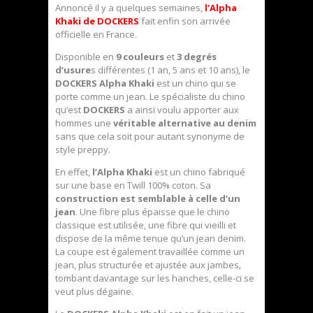
Annoncé il y a quelques semaines,
l’Alpha
Khaki de DOCKERS
fait enfin son arrivée
officielle en France.
Disponible en
9 couleurs
et
3 degrés
d’usure
s différentes (1 an, 5 ans et 10 ans), le
DOCKERS Alpha Khaki
est un chino qui se
porte comme un jean. Le spécialiste du chino
qu’est
DOCKERS
a ainsi voulu apporter aux
hommes une
véritable alternative au denim
sans que cela soit pour autant synonyme de
style preppy.
En effet,
l’Alpha Khaki
est un chino fabriqué
sur une base en Twill 100% coton. Sa
construction est semblable à celle d’un
jean
. Une fibre plus épaisse que le chino
classique est utilisée, une fibre qui vieilli et
dispose de la même tenue qu’un jean denim.
La coupe est également travaillée comme un
jean, plus structurée et ajustée aux jambes,
tombant davantage sur les hanches, celle-ci se
veut plus dégaine.