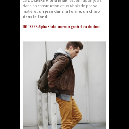
Le
DOCKERS Alpha Khaki
est en fait un jean
dans sa construction et un Khaki de par sa
matière ;
un jean dans la forme, un chino
dans le fond
.
DOCKERS Alpha Khaki : nouvelle génération de chino