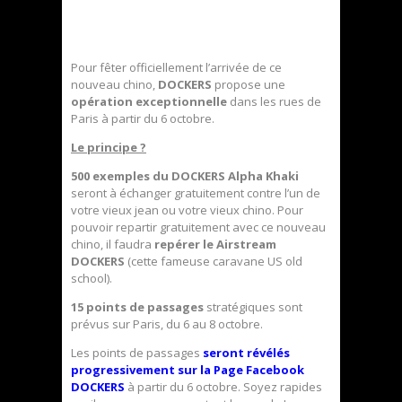
Pour fêter officiellement l’arrivée de ce
nouveau chino,
DOCKERS
propose une
opération exceptionnelle
dans les rues de
Paris à partir du 6 octobre.
Le principe ?
500 exemples du DOCKERS Alpha Khaki
seront à échanger gratuitement contre l’un de
votre vieux jean ou votre vieux chino. Pour
pouvoir repartir gratuitement avec ce nouveau
chino, il faudra
repérer le Airstream
DOCKERS
(cette fameuse caravane US old
school).
15 points de passages
stratégiques sont
prévus sur Paris, du 6 au 8 octobre.
Les points de passages
seront révélés
progressivement sur la Page Facebook
DOCKERS
à partir du 6 octobre. Soyez rapides