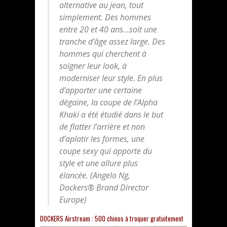
alternative au jean, tout
simplement. Des hommes
entre 20 et 40 ans…soit une
tranche d’âge assez large. Des
hommes qui cherchent à
soigner leur look, à
moderniser leur style. En plus
d’apporter une certaine
dégaine, la coupe de l’Alpha
Khaki a été étudié dans le but
de flatter l’arrière et non
d’aplatir les formes, une
coupe sexy qui apporte du
style et une allure plus
élancée.
(Angelo Ng,
Dockers® Brand Director
Europe)
DOCKERS Airstream : 500 chinos à troquer gratuitement