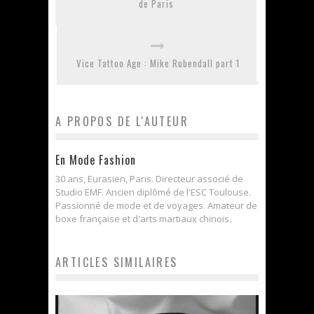
de Paris
Vice Tattoo Age : Mike Rubendall part 1
A PROPOS DE L'AUTEUR
En Mode Fashion
30 ans, Eurasien, Paris. Directeur associé de
Studio EMF. Ancien diplômé de l'ESC Toulouse.
Passionné de mode et de voyages. Amateur de
boxe française et d'arts martiaux chinois.
ARTICLES SIMILAIRES