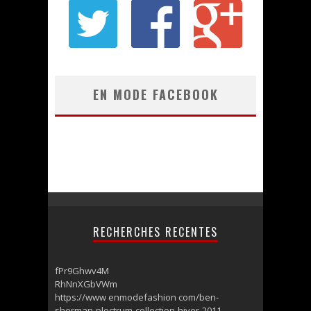
EN MODE FACEBOOK
RECHERCHES RECENTES
fPr9Ghwv4M
RhNnXGbVWm
https://www enmodefashion com/ben-
sherman-plectrum-collection-hiver-2011