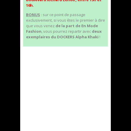
16h.
BONUS
: sur ce point de passage
exclusivement, si vous êtes le premier à dire
que vous venez
de la part de En Mode
Fashion
, vous pourrez repartir avec
deux
exemplaires du DOCKERS Alpha Khaki
!