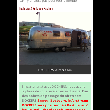
car il y en aura pas pour tout le monde !
Exclusivité En Mode Fashion
DOCKERS Airstream
En partenariat avec DOCKERS, nous avons
le plaisir de vous révéler, en exclusivité,
l’un
des points de passage du Airstream
DOCKERS
.
Samedi 8 octobre, le Airstream
DOCKERS sera positionné à Bastille, au 6
boulevard Richard Lenoir, entre 15h et