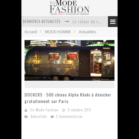
DERNIÈRES ACTUALITÉS
Doudoune pour femme : choisir la pièce idéale entre style, chaleur et durabilité
Accueil
MODE HOMME
Actualités
La trousse de toilette : l’accessoire indispensable de voyage
Week-end spa en automne : quel maillot de bain choisir ?
Pourquoi le costume sur mesure à Paris est un incontournable de l’élégance contemporaine ?
Anti chute cheveux homme : quelles solutions pour renforcer sa chevelure ?
Le retour du cachemire version casual
DOCKERS : 500 chinos Alpha Khaki à dénicher
gratuitement sur Paris
En Mode Fashion
5 octobre 2011
Actualités
2 Commentaires