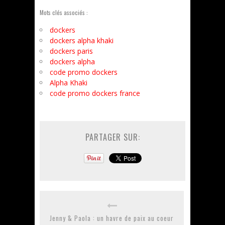
Mots clés associés :
dockers
dockers alpha khaki
dockers paris
dockers alpha
code promo dockers
Alpha Khaki
code promo dockers france
PARTAGER SUR:
Jenny & Paola : un havre de paix au coeur