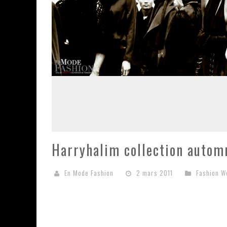
Harryhalim collection autom
En Mode Fashion
2 mars 2011
Fashion W