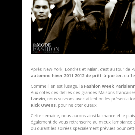
Après New-York, Londres et Milan, c’est au tour de Par
automne hiver 2011 2012 de prêt-à-porter
, du 1
Comme il en est l’usage, la
Fashion Week Parisien
Aux côtés des défilés des grandes Maisons française
Lanvin
, nous suivrons avec attention les présentati
Rick Owens
, pour ne citer qu’eux.
Cette semaine, nous aurons ainsi la chance et le plais
également de vous retranscrire au mieux l’ambiance
ou durant les soirées spécialement prévues pour cet