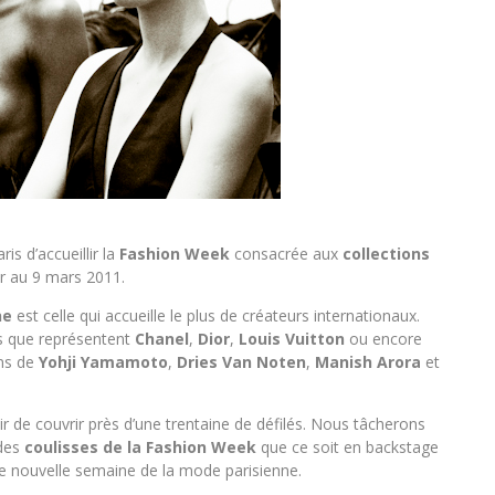
is d’accueillir la
Fashion Week
consacrée aux
collections
er au 9 mars 2011.
ne
est celle qui accueille le plus de créateurs internationaux.
s que représentent
Chanel
,
Dior
,
Louis Vuitton
ou encore
ons de
Yohji Yamamoto
,
Dries Van Noten
,
Manish Arora
et
ir de couvrir près d’une trentaine de défilés. Nous tâcherons
 des
coulisses de la Fashion Week
que ce soit en backstage
te nouvelle semaine de la mode parisienne.