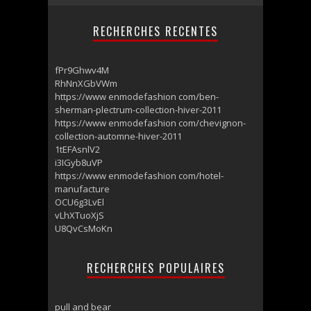
RECHERCHES RECENTES
fPr9Ghwv4M
RhNnXGbVWm
https://www enmodefashion com/ben-
sherman-plectrum-collection-hiver-2011
https://www enmodefashion com/chevignon-
collection-automne-hiver-2011
1tEFAsnlV2
i3IGyb8uVP
https://www enmodefashion com/hotel-
manufacture
OCU6g3LvEl
vLhXTuoXjS
U8QvCsMoKn
RECHERCHES POPULAIRES
pull and bear