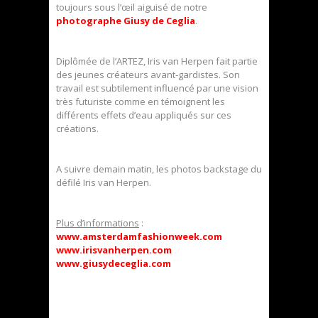
toujours sous l’œil aiguisé de notre
photographe Giusy de Ceglia
.
Diplômée de l’ARTEZ, Iris van Herpen fait partie
des jeunes créateurs avant-gardistes. Son
travail est subtilement influencé par une vision
très futuriste comme en témoignent les
différents effets d’eau appliqués sur ces
créations.
A suivre demain matin, les photos backstage du
défilé Iris van Herpen.
Plus d’informations
:
www.amsterdamfashionweek.com
www.irisvanherpen.com
www.giusydeceglia.com