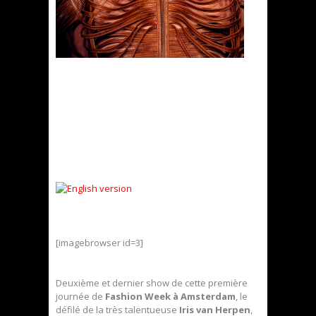
[imagebrowser id=3]
Deuxième et dernier show de cette première
journée de
Fashion Week à Amsterdam
, le
défilé de la très talentueuse
Iris van Herpen
,