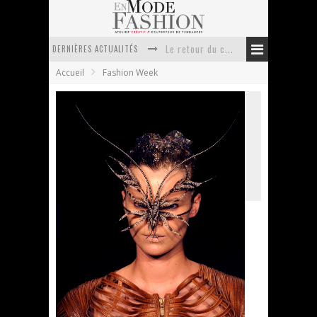
DERNIÈRES ACTUALITÉS
Le retour du cachemire version casual
Accueil
Fashion Week
Doudoune pour femme : choisir la pièce idéale entre style, chaleur et durabilité
La trousse de toilette : l’accessoire indispensable de voyage
Week-end spa en automne : quel maillot de bain choisir ?
Pourquoi le costume sur mesure à Paris est un incontournable de l’élégance contemporaine ?
Anti chute cheveux homme : quelles solutions pour renforcer sa chevelure ?
Iris van Herpen – Fashion Week Amsterdam
PE11
En Mode Fashion
15 juillet 2010
Fashion Week
1 Commentaire