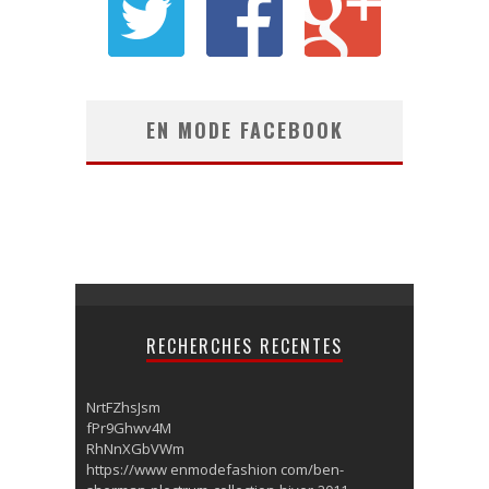
EN MODE FACEBOOK
RECHERCHES RECENTES
NrtFZhsJsm
fPr9Ghwv4M
RhNnXGbVWm
https://www enmodefashion com/ben-