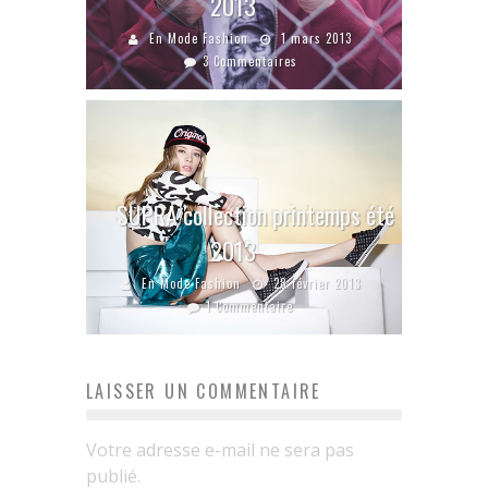
2013
En Mode Fashion
1 mars 2013
3 Commentaires
SUPRA collection printemps été
2013
En Mode Fashion
28 février 2013
1 Commentaire
LAISSER UN COMMENTAIRE
Votre adresse e-mail ne sera pas
publié.