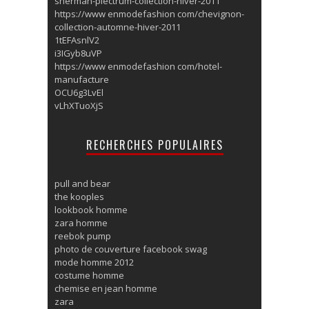
sherman-plectrum-collection-hiver-2011
https://www enmodefashion com/chevignon-
collection-automne-hiver-2011
1tEFAsnlV2
i3IGyb8uVP
https://www enmodefashion com/hotel-
manufacture
OCU6g3LvEl
vLhXTuoXjS
RECHERCHES POPULAIRES
pull and bear
the kooples
lookbook homme
zara homme
reebok pump
photo de couverture facebook swag
mode homme 2012
costume homme
chemise en jean homme
zara