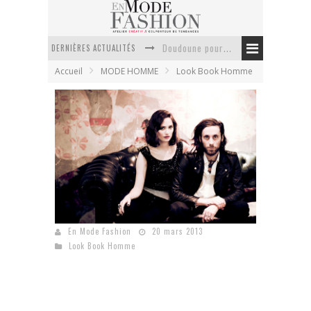
DERNIÈRES ACTUALITÉS
Doudoune pour femme : choisir la pièce idéale entre style, chaleur et durabilité
Accueil
MODE HOMME
Look Book Homme
La trousse de toilette : l’accessoire indispensable de voyage
Week-end spa en automne : quel maillot de bain choisir ?
Pourquoi le costume sur mesure à Paris est un incontournable de l’élégance contemporaine ?
Anti chute cheveux homme : quelles solutions pour renforcer sa chevelure ?
Le retour du cachemire version casual
Duke & Dude collection printemps été 2013
En Mode Fashion
20 mars 2013
Look Book Homme