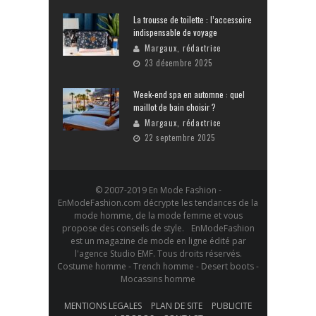
La trousse de toilette : l’accessoire
indispensable de voyage
Margaux, rédactrice
23 décembre 2025
Week-end spa en automne : quel
maillot de bain choisir ?
Margaux, rédactrice
22 septembre 2025
© 2007-2019 En Mode Fashion -
EnModeFashion.com décrypte les tendances de la
mode homme, de la mode femme et vous
propose des conseils de style. EnModeFashion
est un magazine de mode en ligne édité par
l'agence Studio EMF. Tous droits réservés.
Costume homme - Trench homme - Desert boots -
Mocassins homme
MENTIONS LEGALES
PLAN DE SITE
PUBLICITE