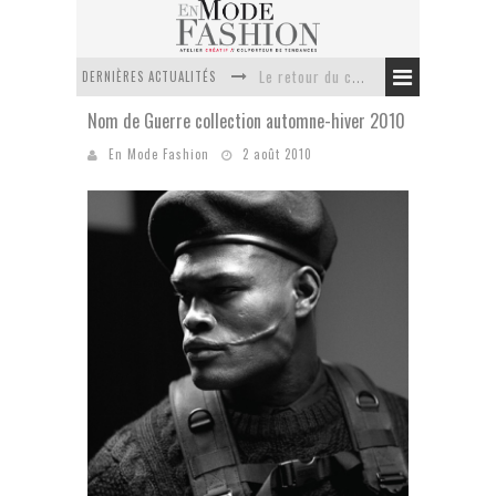
DERNIÈRES ACTUALITÉS
Le retour du cachemire version casual
Nom de Guerre collection automne-hiver 2010
Doudoune pour femme : choisir la pièce idéale entre style, chaleur et durabilité
En Mode Fashion
2 août 2010
La trousse de toilette : l’accessoire indispensable de voyage
Week-end spa en automne : quel maillot de bain choisir ?
Pourquoi le costume sur mesure à Paris est un incontournable de l’élégance contemporaine ?
Anti chute cheveux homme : quelles solutions pour renforcer sa chevelure ?