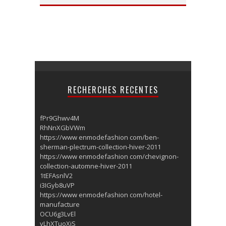
RECHERCHES RECENTES
fPr9Ghwv4M
RhNnXGbVWm
https://www enmodefashion com/ben-
sherman-plectrum-collection-hiver-2011
https://www enmodefashion com/chevignon-
collection-automne-hiver-2011
1tEFAsnlV2
i3IGyb8uVP
https://www enmodefashion com/hotel-
manufacture
OCU6g3LvEl
vLhXTuoXjS