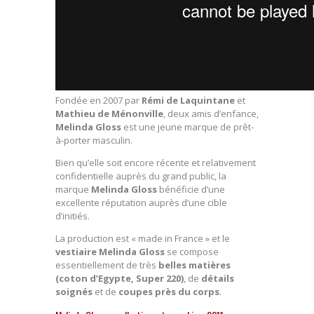
Fondée en 2007 par
Rémi de Laquintane
et
Mathieu de Ménonville
, deux amis d’enfance,
Melinda Gloss
est une jeune marque de prêt-
à-porter masculin.
Bien qu’elle soit encore récente et relativement
confidentielle auprès du grand public, la
marque
Melinda Gloss
bénéficie d’une
excellente réputation auprès d’une cible
d’initiés.
La production est « made in France » et le
vestiaire Melinda Gloss
se compose
essentiellement de très
belles matières
(coton d’Egypte, Super 220)
, de
détails
soignés
et de
coupes près du corps
.