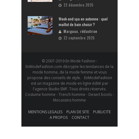
23 décembre 2025
Week-end spa en automne : quel
maillot de bain choisir ?
Margaux, rédactrice
22 septembre 2025
© 2007-2019 En Mode Fashion -
EnModeFashion.com décrypte les tendances de la
mode homme, de la mode femme et vous
propose des conseils de style. EnModeFashion
est un magazine de mode en ligne édité par
l'agence Studio EMF. Tous droits réservés.
Costume homme - Trench homme - Desert boots -
Mocassins homme
MENTIONS LEGALES
PLAN DE SITE
PUBLICITE
A PROPOS
CONTACT