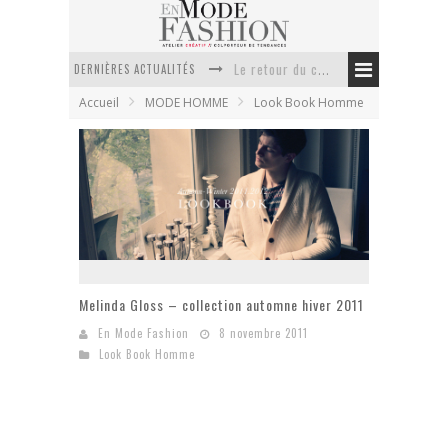
DERNIÈRES ACTUALITÉS
Doudoune pour femme : choisir la pièce idéale entre style, chaleur et durabilité
Accueil
MODE HOMME
Look Book Homme
La trousse de toilette : l’accessoire indispensable de voyage
Week-end spa en automne : quel maillot de bain choisir ?
Pourquoi le costume sur mesure à Paris est un incontournable de l’élégance contemporaine ?
Anti chute cheveux homme : quelles solutions pour renforcer sa chevelure ?
Le retour du cachemire version casual
Melinda Gloss – collection automne hiver 2011
En Mode Fashion
8 novembre 2011
Look Book Homme