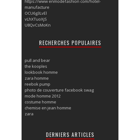
https://www enmodefashion com/hotel-
manufacture
OCU6g3LvEl
vLhXTuoXjS
U8QvCsMoKn
RECHERCHES POPULAIRES
pull and bear
the kooples
lookbook homme
zara homme
reebok pump
photo de couverture facebook swag
mode homme 2012
costume homme
chemise en jean homme
zara
DERNIERS ARTICLES