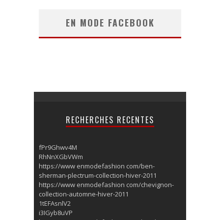
EN MODE FACEBOOK
RECHERCHES RECENTES
fPr9Ghwv4M
RhNnXGbVWm
https://www enmodefashion com/ben-
sherman-plectrum-collection-hiver-2011
https://www enmodefashion com/chevignon-
collection-automne-hiver-2011
1tEFAsnlV2
i3IGyb8uVP