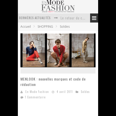
Le retour du cachemire version casual
DERNIÈRES ACTUALITÉS
Doudoune pour femme : choisir la pièce idéale entre style, chaleur et durabilité
Accueil
SHOPPING
Soldes
La trousse de toilette : l’accessoire indispensable de voyage
Week-end spa en automne : quel maillot de bain choisir ?
Pourquoi le costume sur mesure à Paris est un incontournable de l’élégance contemporaine ?
Anti chute cheveux homme : quelles solutions pour renforcer sa chevelure ?
MENLOOK : nouvelles marques et code de
réduction
En Mode Fashion
4 avril 2011
Soldes
1 Commentaire