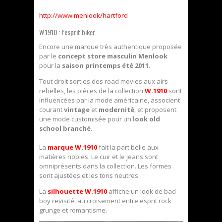
http://www.menlook/hartford
W.1910 : l’esprit biker
Encore une marque très authentique proposée
par le
concept store masculin Menlook
pour la
saison printemps été 2011
.
Tout droit sorties des road movies aux airs
rebelles, les pièces de la collection
W.1910
sont
influencées par la mode américaine, associent
courant
vintage
et
modernité
, et proposent
une mode customisée pour un
look old
school branché
.
La
marque W.1910
fait la part belle aux
matières nobles. Le cuir et le jeans sont
omniprésents dans la collection. Les formes
sont ajustées et les tons neutres.
La
silhouette W.1910
affiche un look de bad
boy revisité, au croisement entre esprit rock
grunge et romantisme.