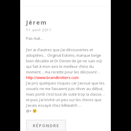
Jérem
11 avril 2011
Pas mal…
J’en ai d’autres que j’ai découvertes et
adoptées… Original Eskimo, marque belge
bien décalée et Dr Denim de (je ne sais où)
qui fait à mon avis le meilleur chino du
moment… ma recette pour les découvrir…
http://www.brandtrotters.com
J’ai pris quelques risques car j’avoue que les
visuels ne me faisaient pas rêver au début,
mais porté c’est tout de suite trop la classe…
et puis j’ai trivhé un peu sur les chinos que
j’avais essayé chez killiwatch …
@+
RÉPONDRE