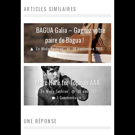
ARTICLES SIMILAIRES
BAGUA Galia – Gagnez votre
paire de Bagua !
En Mode Fashion
26 septembre 2011
2 Commentaires
Marc Hare for Topman AAA
En Mode Fashion
30 août 2011
1 Commentaire
UNE RÉPONSE