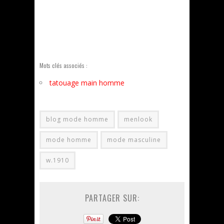
Mots clés associés :
tatouage main homme
blog mode homme
menlook
mode homme
mode masculine
w.1910
PARTAGER SUR: