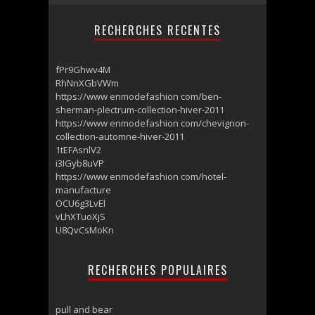
RECHERCHES RECENTES
fPr9Ghwv4M
RhNnXGbVWm
https://www enmodefashion com/ben-
sherman-plectrum-collection-hiver-2011
https://www enmodefashion com/chevignon-
collection-automne-hiver-2011
1tEFAsnlV2
i3IGyb8uVP
https://www enmodefashion com/hotel-
manufacture
OCU6g3LvEl
vLhXTuoXjS
U8QvCsMoKn
RECHERCHES POPULAIRES
pull and bear