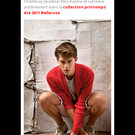
Chambray javellisé, bleu marine et carreaux
prédominent dans la
collection printemps
été 2011 Bellerose
.