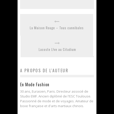
La Maison Rouge – Tous cannibales
Lacoste L!ve au Citadium
A PROPOS DE L'AUTEUR
En Mode Fashion
30 ans, Eurasien, Paris. Directeur associé de
Studio EMF. Ancien diplômé de l'ESC Toulouse.
Passionné de mode et de voyages. Amateur de
boxe française et d'arts martiaux chinois.