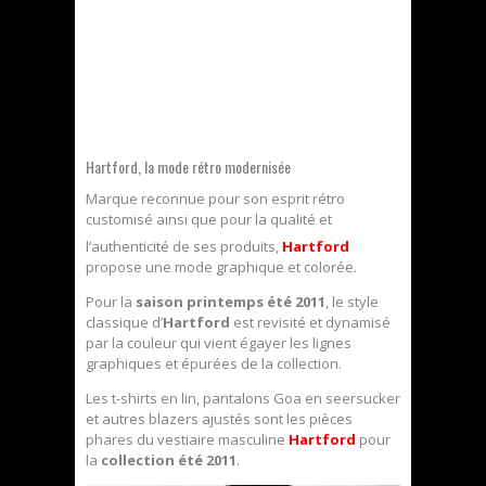
Hartford, la mode rétro modernisée
Marque reconnue pour son esprit rétro
customisé ainsi que pour la qualité et
l’authenticité de ses produits,
Hartford
propose une mode graphique et colorée.
Pour la
saison printemps été 2011
, le style
classique d’
Hartford
est revisité et dynamisé
par la couleur qui vient égayer les lignes
graphiques et épurées de la collection.
Les t-shirts en lin, pantalons Goa en seersucker
et autres blazers ajustés sont les pièces
phares du vestiaire masculine
Hartford
pour
la
collection été 2011
.