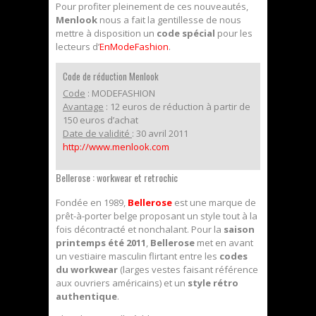
Pour profiter pleinement de ces nouveautés,
Menlook
nous a fait la gentillesse de nous
mettre à disposition un
code spécial
pour les
lecteurs d’
EnModeFashion
.
Code de réduction Menlook
Code
: MODEFASHION
Avantage
: 12 euros de réduction à partir de
150 euros d’achat
Date de validité
: 30 avril 2011
http://www.menlook.com
Bellerose : workwear et retrochic
Fondée en 1989,
Bellerose
est une marque de
prêt-à-porter belge proposant un style tout à la
fois décontracté et nonchalant. Pour la
saison
printemps été 2011
,
Bellerose
met en avant
un vestiaire masculin flirtant entre les
codes
du workwear
(larges vestes faisant référence
aux ouvriers américains) et un
style rétro
authentique
.