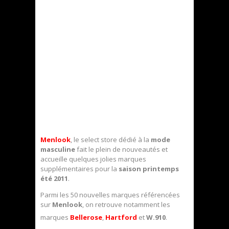
Menlook
, le select store dédié à la
mode
masculine
fait le plein de nouveautés et
accueille quelques jolies marques
supplémentaires pour la
saison printemps
été 2011
.
Parmi les 50 nouvelles marques référencées
sur
Menlook
, on retrouve notamment les
marques
Bellerose
,
Hartford
et
W.910
.