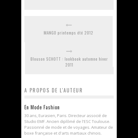
MANGO printemps été 2012
Blouson SCHOTT : lookbook automne hiver
2011
A PROPOS DE L'AUTEUR
En Mode Fashion
30 ans, Eurasien, Paris. Directeur associé de
Studio EMF. Ancien diplômé de l'ESC Toulouse.
Passionné de mode et de voyages. Amateur de
boxe française et d'arts martiaux chinois.