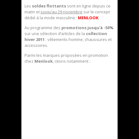
Les
soldes flottants
sont en ligne depuis ce
matin et
jusqu’au 29 novembre
sur le concept
dédié à la mode masculine :
MENLOOK
.
Au programme des
promotions jusqu’à -50%
sur une sélection d’articles de la
collection
hiver 2011
: vêtements homme, chaussures et
accessoires.
Parmi les marques proposées en promotion
chez
Menlook
, citons notamment :