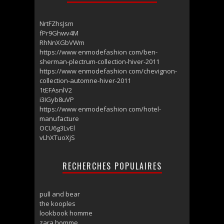
NrtFZhsJsm
fPr9Ghwv4M
RhNnXGbVWm
https://www enmodefashion com/ben-
sherman-plectrum-collection-hiver-2011
https://www enmodefashion com/chevignon-
collection-automne-hiver-2011
1tEFAsnlV2
i3IGyb8uVP
https://www enmodefashion com/hotel-
manufacture
OCU6g3LvEl
vLhXTuoXjS
RECHERCHES POPULAIRES
pull and bear
the kooples
lookbook homme
zara homme