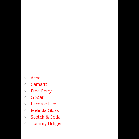
Acne
Carhartt
Fred Perry
G-Star
Lacoste Live
Melinda Gloss
Scotch & Soda
Tommy Hilfiger