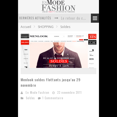
Le retour du cachemire version casual
DERNIÈRES ACTUALITÉS
Doudoune pour femme : choisir la pièce idéale entre style, chaleur et durabilité
Accueil
SHOPPING
Soldes
La trousse de toilette : l’accessoire indispensable de voyage
Week-end spa en automne : quel maillot de bain choisir ?
Pourquoi le costume sur mesure à Paris est un incontournable de l’élégance contemporaine ?
Anti chute cheveux homme : quelles solutions pour renforcer sa chevelure ?
Menlook soldes flottants jusqu’au 29
novembre
En Mode Fashion
23 novembre 2011
Soldes
1 Commentaire