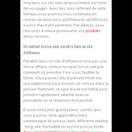
cinq liens sur ces sites et qui pointent sur l’une
de vos pages. Avec des sites référant de cette
trempe, vous pourrez vous construire un
réseau de liens aussi performants qu’efficaces,
source d’un trafic pertinent. Par ailleurs, vous
réussirez à mieux promouvoir vos
produits
et/ou services.
Un contact presse pour paraître dans un site
d'influence
Paraître dans un site d'influence n’est pas une
mince affaire, surtout lorsque l’on ne sait pas
comment s’y prendre. Pour vous faciliter la
tâche, vous pouvez dès à présent miser sur
une plateforme pour trouver un contact dans la
presse. Pertinent, ce type d’outil est l’idéal pour
prendre rapidement attache avec un
journaliste ou la rédaction d’un journal.
Et pour votre plus grand plaisir, sachez que
vous pourrez faire apparaître votre
communiqué de presse dans différents médias
: blog, site d’actualité ou encore presse écrite.
Trouver un contact presse masculine
, presse