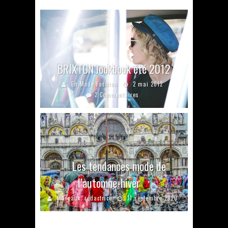
BRIXTON lookbook été 2012
En Mode Fashion
2 mai 2012
2 Commentaires
Les tendances mode de
l’automne-hiver
Margaux, rédactrice
11 septembre 2020