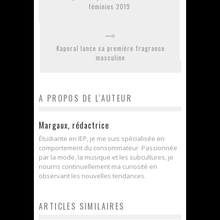
féminins 2019
Kaporal lance sa première fragrance
masculine
A PROPOS DE L'AUTEUR
Margaux, rédactrice
Étudiante en IEP, je me suis spécialisée en
comportement du consommateur. Passionnée
par la mode, la musique et les subcultures, je
nourris continuellement ma curiosité en
observant les nouvelles tendances.
ARTICLES SIMILAIRES