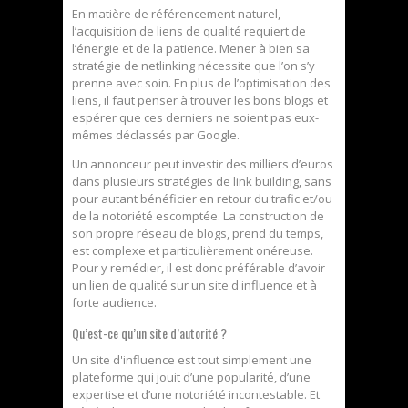
En matière de référencement naturel,
l’acquisition de liens de qualité requiert de
l’énergie et de la patience. Mener à bien sa
stratégie de netlinking nécessite que l’on s’y
prenne avec soin. En plus de l’optimisation des
liens, il faut penser à trouver les bons blogs et
espérer que ces derniers ne soient pas eux-
mêmes déclassés par Google.
Un annonceur peut investir des milliers d’euros
dans plusieurs stratégies de link building, sans
pour autant bénéficier en retour du trafic et/ou
de la notoriété escomptée. La construction de
son propre réseau de blogs, prend du temps,
est complexe et particulièrement onéreuse.
Pour y remédier, il est donc préférable d’avoir
un lien de qualité sur un site d'influence et à
forte audience.
Qu’est-ce qu’un site d’autorité ?
Un site d'influence est tout simplement une
plateforme qui jouit d’une popularité, d’une
expertise et d’une notoriété incontestable. Et