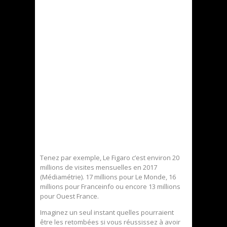
Tenez par exemple, Le Figaro c’est environ 20
millions de visites mensuelles en 2017
(Médiamétrie). 17 millions pour Le Monde, 16
millions pour Franceinfo ou encore 13 millions
pour Ouest France.
Imaginez un seul instant quelles pourraient
être les retombées si vous réussissez à avoir