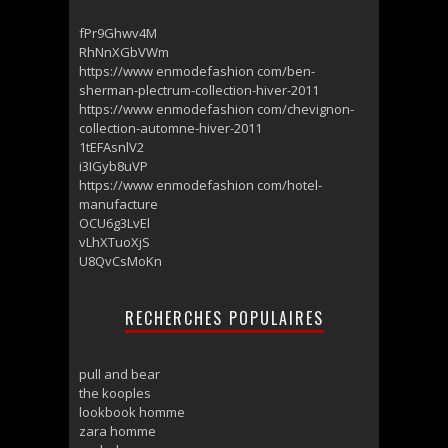
fPr9Ghwv4M
RhNnXGbVWm
https://www enmodefashion com/ben-
sherman-plectrum-collection-hiver-2011
https://www enmodefashion com/chevignon-
collection-automne-hiver-2011
1tEFAsnlV2
i3IGyb8uVP
https://www enmodefashion com/hotel-
manufacture
OCU6g3LvEl
vLhXTuoXjS
U8QvCsMoKn
RECHERCHES POPULAIRES
pull and bear
the kooples
lookbook homme
zara homme