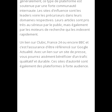
généralement, ce type de plateforme est
soutenue par une forte communauté
internaute. Les sites d'influence sont les
leaders voire les précurseurs dans leurs
domaines respectives. Leurs articles sont pris
très au sérieux par le public, mais également
par les moteurs de recherche qui les indexent
rapidement.
Un lien sur Clubic, France 24 ou encore BBC et
c’est l’assurance d'être référencé sur Google
Actualité. Avec un lien sur un site de presse,
vous pourrez aisément bénéficier d’un trafic
qualitatif et durable. Ces sites d’autorité sont
également des plateformes à forte audience.