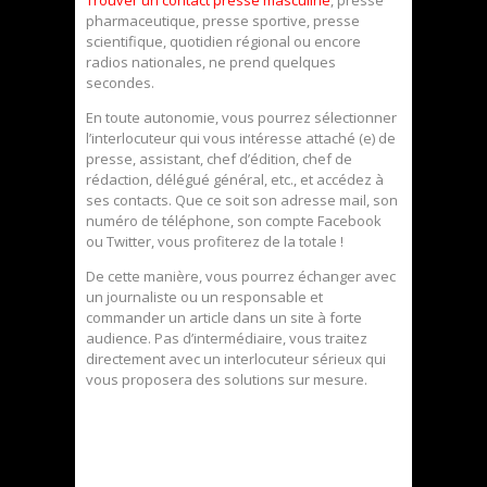
pharmaceutique, presse sportive, presse
scientifique, quotidien régional ou encore
radios nationales, ne prend quelques
secondes.
En toute autonomie, vous pourrez sélectionner
l’interlocuteur qui vous intéresse attaché (e) de
presse, assistant, chef d’édition, chef de
rédaction, délégué général, etc., et accédez à
ses contacts. Que ce soit son adresse mail, son
numéro de téléphone, son compte Facebook
ou Twitter, vous profiterez de la totale !
De cette manière, vous pourrez échanger avec
un journaliste ou un responsable et
commander un article dans un site à forte
audience. Pas d’intermédiaire, vous traitez
directement avec un interlocuteur sérieux qui
vous proposera des solutions sur mesure.