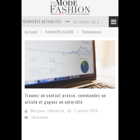
DERNIÈRES ACTUALITÉS
Le retour du cachemire version casual
Accueil
FASHION GUIDE
Tendances
Doudoune pour femme : choisir la pièce idéale entre style, chaleur et durabilité
La trousse de toilette : l’accessoire indispensable de voyage
Week-end spa en automne : quel maillot de bain choisir ?
Pourquoi le costume sur mesure à Paris est un incontournable de l’élégance contemporaine ?
Anti chute cheveux homme : quelles solutions pour renforcer sa chevelure ?
Trouvez un contact presse, commandez un
article et gagnez en notoriété
Margaux, rédactrice
7 janvier 2019
Tendances