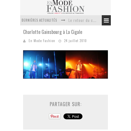
DERNIÈRES ACTUALITÉS
Le retour du cachemire version casual
Charlotte Gainsbourg à La Cigale
Doudoune pour femme : choisir la pièce idéale entre style, chaleur et durabilité
En Mode Fashion
24 juillet 2010
La trousse de toilette : l’accessoire indispensable de voyage
Week-end spa en automne : quel maillot de bain choisir ?
Pourquoi le costume sur mesure à Paris est un incontournable de l’élégance contemporaine ?
Anti chute cheveux homme : quelles solutions pour renforcer sa chevelure ?
PARTAGER SUR: