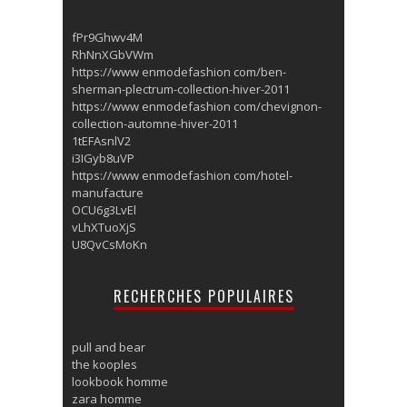
fPr9Ghwv4M
RhNnXGbVWm
https://www enmodefashion com/ben-
sherman-plectrum-collection-hiver-2011
https://www enmodefashion com/chevignon-
collection-automne-hiver-2011
1tEFAsnlV2
i3IGyb8uVP
https://www enmodefashion com/hotel-
manufacture
OCU6g3LvEl
vLhXTuoXjS
U8QvCsMoKn
RECHERCHES POPULAIRES
pull and bear
the kooples
lookbook homme
zara homme