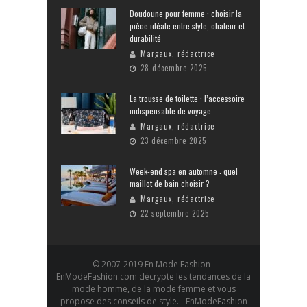
Doudoune pour femme : choisir la
pièce idéale entre style, chaleur et
durabilité
Margaux, rédactrice
28 décembre 2025
La trousse de toilette : l’accessoire
indispensable de voyage
Margaux, rédactrice
23 décembre 2025
Week-end spa en automne : quel
maillot de bain choisir ?
Margaux, rédactrice
22 septembre 2025
© 2007-2019 En Mode Fashion -
EnModeFashion.com décrypte les tendances de la
mode homme, de la mode femme et vous
propose des conseils de style. EnModeFashion