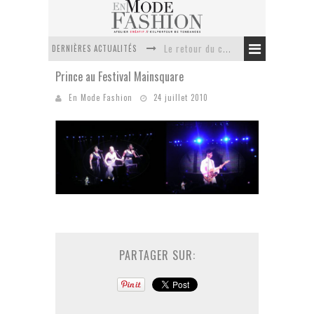
DERNIÈRES ACTUALITÉS
Le retour du cachemire version casual
Prince au Festival Mainsquare
Doudoune pour femme : choisir la pièce idéale entre style, chaleur et durabilité
En Mode Fashion
24 juillet 2010
La trousse de toilette : l’accessoire indispensable de voyage
Week-end spa en automne : quel maillot de bain choisir ?
Pourquoi le costume sur mesure à Paris est un incontournable de l’élégance contemporaine ?
Anti chute cheveux homme : quelles solutions pour renforcer sa chevelure ?
PARTAGER SUR: