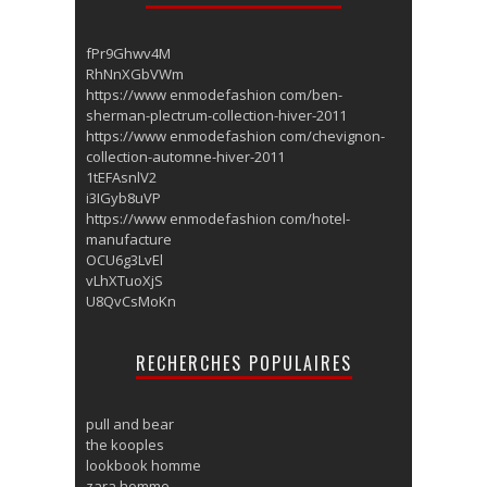
fPr9Ghwv4M
RhNnXGbVWm
https://www enmodefashion com/ben-
sherman-plectrum-collection-hiver-2011
https://www enmodefashion com/chevignon-
collection-automne-hiver-2011
1tEFAsnlV2
i3IGyb8uVP
https://www enmodefashion com/hotel-
manufacture
OCU6g3LvEl
vLhXTuoXjS
U8QvCsMoKn
RECHERCHES POPULAIRES
pull and bear
the kooples
lookbook homme
zara homme