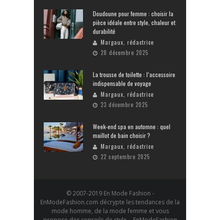
Doudoune pour femme : choisir la
pièce idéale entre style, chaleur et
durabilité
Margaux, rédactrice
28 décembre 2025
La trousse de toilette : l’accessoire
indispensable de voyage
Margaux, rédactrice
23 décembre 2025
Week-end spa en automne : quel
maillot de bain choisir ?
Margaux, rédactrice
22 septembre 2025
© 2007-2019 En Mode Fashion -
EnModeFashion.com décrypte les tendances de la
mode homme, de la mode femme et vous
propose des conseils de style. EnModeFashion